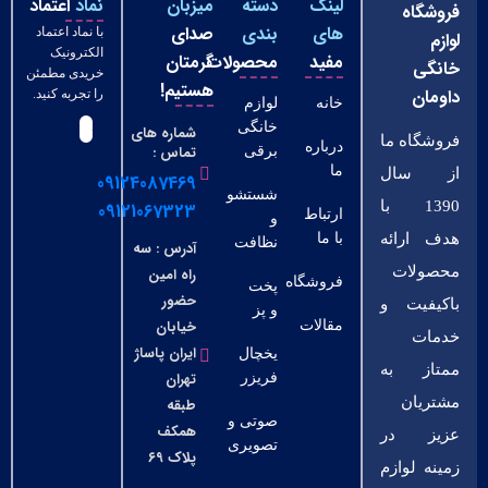
لینک
دسته
میزبان
نماد
اعتماد
فروشگاه
های
بندی
صدای
با نماد اعتماد
لوازم
الکترونیک
مفید
محصولات
گرمتان
خانگی
خریدی مطمئن
هستیم!
داومان
را تجربه کنید.
خانه
لوازم
خانگی
شماره های
فروشگاه ما
درباره
تماس :
برقی
ما
از سال
09124087469
شستشو
1390 با
09121067323
ارتباط
و
هدف ارائه
با ما
نظافت
آدرس : سه
محصولات
راه امین
فروشگاه
پخت
حضور
باکیفیت و
و پز
خیابان
مقالات
خدمات
ایران پاساژ
یخچال
ممتاز به
تهران
فریزر
مشتریان
طبقه
صوتی و
همکف
عزیز در
تصویری
پلاک ۶۹
زمینه لوازم