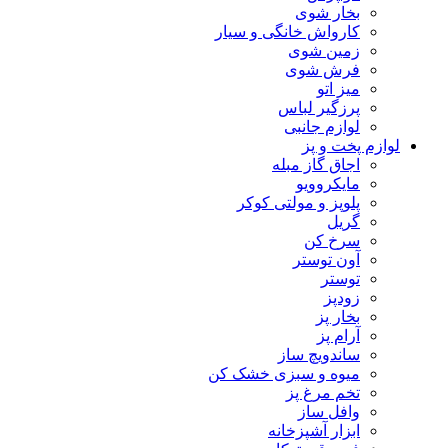
بخار شوی
کارواش خانگی و سیار
زمین شوی
فرش شوی
میز اتو
پرزگیر لباس
لوازم جانبی
لوازم پخت و پز
اجاق گاز مبله
مایکروویو
پلوپز و مولتی کوکر
گریل
سرخ کن
آون توستر
توستر
زودپز
بخار پز
آرام پز
ساندویچ ساز
میوه و سبزی خشک کن
تخم مرغ پز
وافل ساز
ابزار آشپزخانه