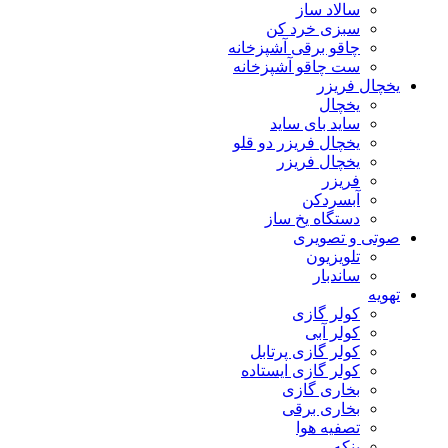
سالاد ساز
سبزی خرد کن
چاقو برقی آشپزخانه
ست چاقو آشپزخانه
یخچال فریزر
یخچال
ساید بای ساید
یخچال فریزر دو قلو
یخچال فریزر
فریزر
آبسردکن
دستگاه یخ ساز
صوتی و تصویری
تلویزیون
ساندبار
تهویه
کولر گازی
کولر آبی
کولر گازی پرتابل
کولر گازی ایستاده
بخاری گازی
بخاری برقی
تصفیه هوا
پنکه