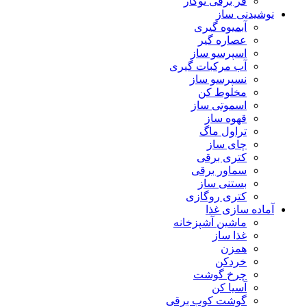
فر برقی توکار
نوشیدنی ساز
آبمیوه گیری
عصاره گیر
اسپرسو ساز
آب مرکبات گیری
نسپرسو ساز
مخلوط کن
اسموتی ساز
قهوه ساز
تراول ماگ
چای ساز
کتری برقی
سماور برقی
بستنی ساز
کتری روگازی
آماده سازی غذا
ماشین آشپزخانه
غذا ساز
همزن
خردکن
چرخ گوشت
آسیا کن
گوشت کوب برقی