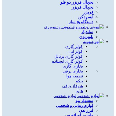
یخچال فریزر دو قلو
یخچال فریزر
فریزر
آبسردکن
دستگاه یخ ساز
صوتی و تصویری
ساندبار
تلویزیون
تهویه
کولر گازی
کولر آبی
کولر گازی پرتابل
کولر گازی ایستاده
بخاری گازی
بخاری برقی
تصفیه هوا
پنکه
شوفاژ برقی
هیتر
لوازم شخصی
سشوار مو
لوازم زیبایی و شخصی
لیزر بدن
ماشین اصلاح سر