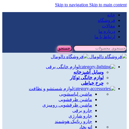
Skip to navigation
Skip to main content
خانه
فروشگاه
مقالات
درباره ما
ارتباط با ما
جستجو
لوازم خانگی برقی
وسایل آشپزخانه
لوازم خانگی توکار
چرخ خیاطی
لوازم شستشو و نظافت
ماشین لباسشویی
ماشین ظرفشویی
ماشین ظرفشویی رومیزی
جارو برقی
جارو شارژی
جارو رباتیک هوشمند
اتو بخار