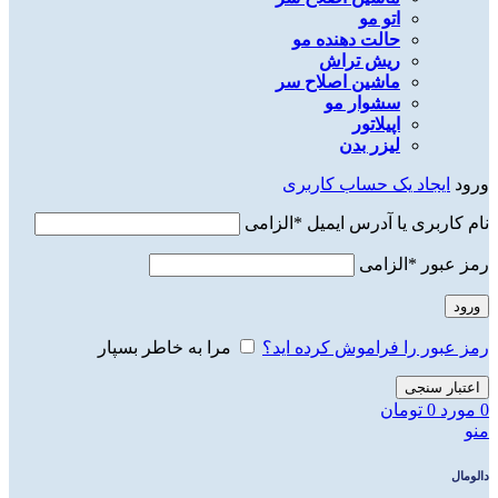
اتو مو
حالت دهنده مو
ریش تراش
ماشین اصلاح سر
سشوار مو
اپیلاتور
لیزر بدن
ورود
ایجاد یک حساب کاربری
نام کاربری یا آدرس ایمیل
*
الزامی
رمز عبور
*
الزامی
ورود
رمز عبور را فراموش کرده اید؟
مرا به خاطر بسپار
اعتبار سنجی
0
مورد
0
تومان
منو
دالومال