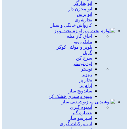
اتو بخارگر
اتو مخزن دار
اتو پرس
بخارشوی
کارواش خانگی و سیار
لوازم پخت و پز
اجاق گاز مبله
مایکروویو
پلوپز و مولتی کوکر
گریل
سرخ کن
آون توستر
توستر
زودپز
بخار پز
آرام پز
ساندویچ ساز
میوه و سبزی خشک کن
نوشیدنی ساز
آبمیوه گیری
عصاره گیر
اسپرسو ساز
آب مرکبات گیری