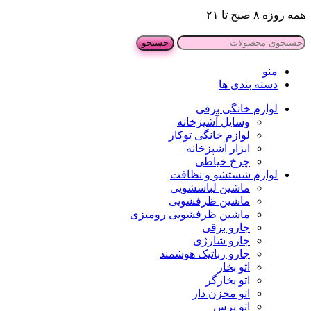
همه روزه ۸ صبح تا ۲۱
جستجو
منو
دسته بندی ها
لوازم خانگی برقی
وسایل آشپزخانه
لوازم خانگی توکار
ابزار آشپزخانه
چرخ خیاطی
لوازم شستشو و نظافت
ماشین لباسشویی
ماشین ظرفشویی
ماشین ظرفشویی رومیزی
جارو برقی
جارو شارژی
جارو رباتیک هوشمند
اتو بخار
اتو بخارگر
اتو مخزن دار
اتو پرس