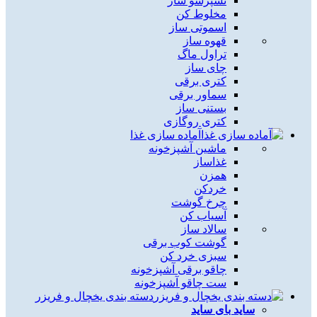
نسپرسو ساز
مخلوط کن
اسموتی ساز
قهوه ساز
تراول ماگ
چای ساز
کتری برقی
سماور برقی
بستنی ساز
کتری روگازی
آماده سازی غذا
ماشین آشپزخونه
غذاساز
همزن
خردکن
چرخ گوشت
آسیاب کن
سالاد ساز
گوشت کوب برقی
سبزی خرد کن
چاقو برقی آشپزخونه
ست چاقو آشپزخونه
دسته بندی یخچال و فریزر
ساید بای ساید