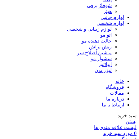
شوفاژ برقی
هیتر
لوازم جانبی
لوازم شخصی
لوازم زیبایی و شخصی
اتو مو
حالت دهنده مو
ریش تراش
ماشین اصلاح سر
سشوار مو
اپیلاتور
لیزر بدن
خانه
فروشگاه
مقالات
درباره ما
ارتباط با ما
سبد خرید
بستن
لیست علاقه مندی ها
0
مورد
سبد خرید