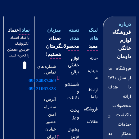
درباره
لینک
دسته
میزبان
نماد
اعتماد
فروشگاه
با نماد اعتماد
های
بندی
صدای
لوازم
الکترونیک
مفید
محصولات
گرمتان
خانگی
خریدی مطمئن
هستیم!
را تجربه کنید.
داومان
خانه
لوازم
خانگی
شماره های
فروشگاه ما
درباره
برقی
تماس :
ما
از سال 1390
09124087469
شستشو
با هدف
09121067323
ارتباط
و
ارائه
با ما
نظافت
آدرس :
محصولات
سه راه
فروشگاه
پخت
باکیفیت و
امین
و پز
مقالات
حضور
خدمات
یخچال
خیابان
ممتاز به
فریزر
ایران