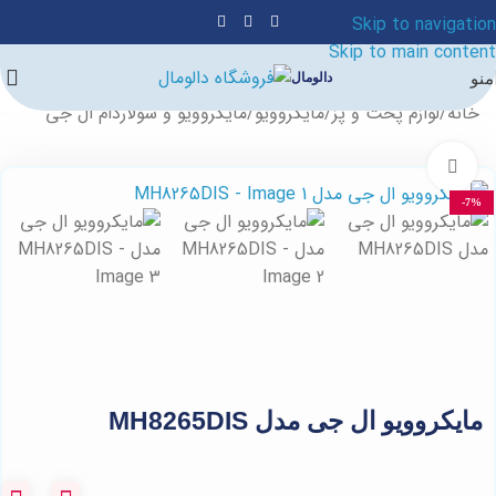
Skip to navigation
Skip to main content
منو
دالومال
خانه
/
لوازم پخت و پز
/
مایکروویو
/
مایکروویو و سولاردام ال جی
برای بزرگنمایی کلیک کنید
-7%
مایکروویو ال جی مدل MH8265DIS