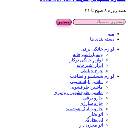
همه روزه ۸ صبح تا ۲۱
جستجو
منو
دسته بندی ها
لوازم خانگی برقی
وسایل آشپزخانه
لوازم خانگی توکار
ابزار آشپزخانه
چرخ خیاطی
لوازم شستشو و نظافت
ماشین لباسشویی
ماشین ظرفشویی
ماشین ظرفشویی رومیزی
جارو برقی
جارو شارژی
جارو رباتیک هوشمند
اتو بخار
اتو بخارگر
اتو مخزن دار