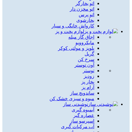
اتو بخارگر
اتو مخزن دار
اتو پرس
بخارشوی
کارواش خانگی و سیار
لوازم پخت و پز
اجاق گاز مبله
مایکروویو
پلوپز و مولتی کوکر
گریل
سرخ کن
آون توستر
توستر
زودپز
بخار پز
آرام پز
ساندویچ ساز
میوه و سبزی خشک کن
نوشیدنی ساز
آبمیوه گیری
عصاره گیر
اسپرسو ساز
آب مرکبات گیری