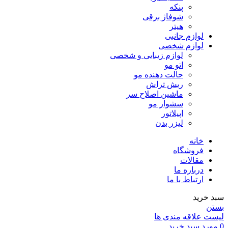
پنکه
شوفاژ برقی
هیتر
لوازم جانبی
لوازم شخصی
لوازم زیبایی و شخصی
اتو مو
حالت دهنده مو
ریش تراش
ماشین اصلاح سر
سشوار مو
اپیلاتور
لیزر بدن
خانه
فروشگاه
مقالات
درباره ما
ارتباط با ما
سبد خرید
بستن
لیست علاقه مندی ها
0
مورد
سبد خرید