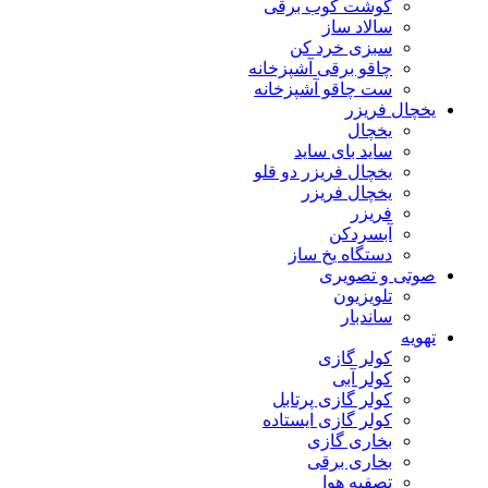
گوشت کوب برقی
سالاد ساز
سبزی خرد کن
چاقو برقی آشپزخانه
ست چاقو آشپزخانه
یخچال فریزر
یخچال
ساید بای ساید
یخچال فریزر دو قلو
یخچال فریزر
فریزر
آبسردکن
دستگاه یخ ساز
صوتی و تصویری
تلویزیون
ساندبار
تهویه
کولر گازی
کولر آبی
کولر گازی پرتابل
کولر گازی ایستاده
بخاری گازی
بخاری برقی
تصفیه هوا