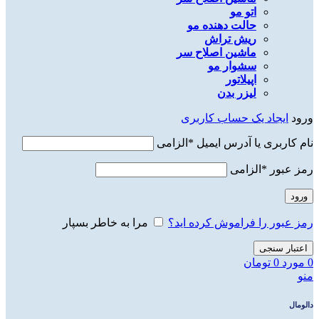
اتو مو
حالت دهنده مو
ریش تراش
ماشین اصلاح سر
سشوار مو
اپیلاتور
لیزر بدن
ورود
ایجاد یک حساب کاربری
نام کاربری یا آدرس ایمیل
*
الزامی
رمز عبور
*
الزامی
ورود
رمز عبور را فراموش کرده اید؟
مرا به خاطر بسپار
اعتبار سنجی
0
مورد
0
تومان
منو
دالومال