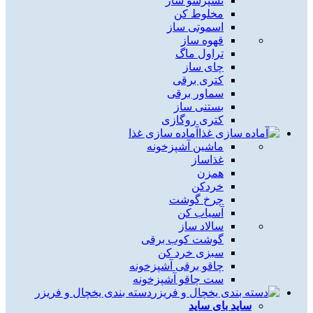
نسپرسو ساز
مخلوط کن
اسموتی ساز
قهوه ساز
تراول ماگ
چای ساز
کتری برقی
سماور برقی
بستنی ساز
کتری روگازی
آماده سازی غذا
ماشین آشپزخونه
غذاساز
همزن
خردکن
چرخ گوشت
آسیاب کن
سالاد ساز
گوشت کوب برقی
سبزی خرد کن
چاقو برقی آشپزخونه
ست چاقو آشپزخونه
دسته بندی یخچال و فریزر
ساید بای ساید