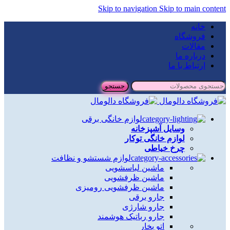
Skip to navigation
Skip to main content
خانه
فروشگاه
مقالات
درباره ما
ارتباط با ما
جستجو
لوازم خانگی برقی
وسایل آشپزخانه
لوازم خانگی توکار
چرخ خیاطی
لوازم شستشو و نظافت
ماشین لباسشویی
ماشین ظرفشویی
ماشین ظرفشویی رومیزی
جارو برقی
جارو شارژی
جارو رباتیک هوشمند
اتو بخار