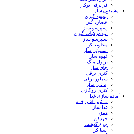
فر برقی توکار
نوشیدنی ساز
آبمیوه گیری
عصاره گیر
اسپرسو ساز
آب مرکبات گیری
نسپرسو ساز
مخلوط کن
اسموتی ساز
قهوه ساز
تراول ماگ
چای ساز
کتری برقی
سماور برقی
بستنی ساز
کتری روگازی
آماده سازی غذا
ماشین آشپزخانه
غذا ساز
همزن
خردکن
چرخ گوشت
آسیا کن