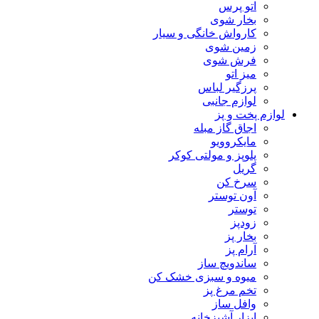
اتو پرس
بخار شوی
کارواش خانگی و سیار
زمین شوی
فرش شوی
میز اتو
پرزگیر لباس
لوازم جانبی
لوازم پخت و پز
اجاق گاز مبله
مایکروویو
پلوپز و مولتی کوکر
گریل
سرخ کن
آون توستر
توستر
زودپز
بخار پز
آرام پز
ساندویچ ساز
میوه و سبزی خشک کن
تخم مرغ پز
وافل ساز
ابزار آشپزخانه