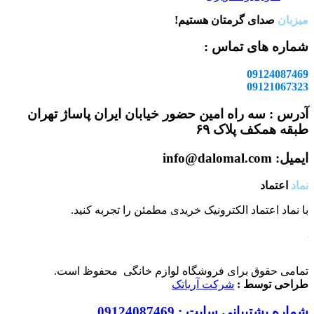
میزبان
صدای گرمتان هستیم!
شماره های تماس :
09124087469
09121067323
آدرس : سه راه امین حضور خیابان ایران پاساژ تهران
طبقه همکف پلاک ۶۹
ایمیل: info@dalomal.com
نماد
اعتماد
با نماد اعتماد الکترونیک خریدی مطمئن را تجربه کنید.
تمامی حقوق برای فروشگاه لوازم خانگی محفوظ است.
طراحی توسط :
شرکت آریاتک
شماره پشتیبانی سایت : 09124087469