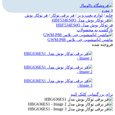
0
مورد
خانه
/
لوازم پخت و پز
/
فر برقی توکار
/
فر توکار بوش
فر توکار بوش مدل HBF534ES0Q
بازگشت به محصولات
ماشین لباسشویی جی پلاس GWM-P88
فروخته شده
برای بزرگنمایی کلیک کنید