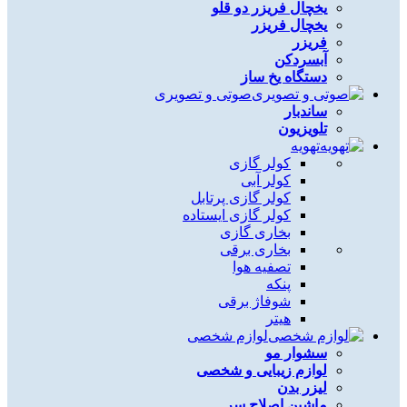
یخچال فریزر دو قلو
یخچال فریزر
فریزر
آبسردکن
دستگاه یخ ساز
صوتی و تصویری
ساندبار
تلویزیون
تهویه
کولر گازی
کولر آبی
کولر گازی پرتابل
کولر گازی ایستاده
بخاری گازی
بخاری برقی
تصفیه هوا
پنکه
شوفاژ برقی
هیتر
لوازم شخصی
سشوار مو
لوازم زیبایی و شخصی
لیزر بدن
ماشین اصلاح سر