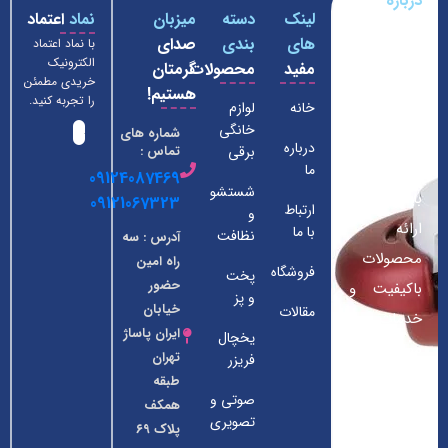
درباره
لینک
دسته
میزبان
نماد
اعتماد
فروشگاه
های
بندی
صدای
با نماد اعتماد
لوازم
الکترونیک
مفید
محصولات
گرمتان
خانگی
خریدی مطمئن
هستیم!
داومان
را تجربه کنید.
خانه
لوازم
خانگی
شماره های
فروشگاه ما
درباره
برقی
تماس :
از سال 1390
ما
09124087469
شستشو
با هدف
09121067323
ارتباط
و
ارائه
با ما
نظافت
آدرس : سه
محصولات
راه امین
فروشگاه
پخت
حضور
باکیفیت و
و پز
خیابان
مقالات
خدمات
ایران پاساژ
یخچال
ممتاز به
تهران
فریزر
مشتریان
طبقه
صوتی و
همکف
عزیز در
تصویری
پلاک ۶۹
زمینه لوازم