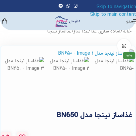
Skip to navigation
Skip to main content
منو
دالومال
خانه
/
آماده سازی غذا
/
غذا ساز
/
غذاساز نینجا
برای بزرگنمایی کلیک کنید
جدید
غذاساز نینجا مدل BN650