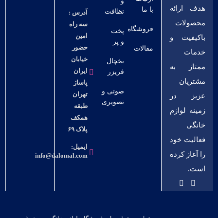
و
هدف ارائه
با ما
نظافت
آدرس :
محصولات
سه راه
فروشگاه
پخت
امین
باکیفیت و
و پز
حضور
مقالات
خدمات
خیابان
یخچال
ممتاز به
ایران
فریزر
مشتریان
پاساژ
صوتی و
تهران
عزیز در
تصویری
طبقه
زمینه لوازم
همکف
خانگی
پلاک ۶۹
فعالیت خود
ایمیل:
را آغاز کرده
info@dalomal.com
است.