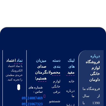
درباره
لینک
دسته
میزبان
نماد
اعتماد
فروشگاه
های
بندی
صدای
با نماد اعتماد
لوازم
الکترونیک
مفید
محصولات
گرمتان
خانگی
خریدی مطمئن
هستیم!
داومان
را تجربه کنید.
خانه
لوازم
خانگی
شماره های
فروشگاه ما
درباره
برقی
تماس :
از سال
ما
09124087469
شستشو
1390 با
09121067323
ارتباط