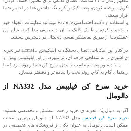
تنظیم زمان تا ۲۴ ساعت، فضای کاملی برای تخمیر، خشک‌ کردن،
گریل، برشته‌ کردن، پخت کیک و گرم ‌نگه ‌داشتن غذا در اختیار شما
قرار میدهد.
با استفاده از دکمه اختصاصی Favorite میتوانید تنظیمات دلخواه خود
را ذخیره کرده و با یک کلیک به آن دسترسی پیدا کنید. تمام این
عملکردها از طریق نمایشگر لمسی دیجیتال در دسترس هستند.
در کنار این امکانات، اتصال دستگاه به اپلیکیشن HomeID نیز تجربه
‌ی آشپزی را به سطحی حرفه‌ ای، ‌تر میبرد. در این اپلیکیشن بیش از
۱۰,۰۰۰ دستور پخت متناسب با مدل سرخ‌ کن شما وجود دارد که با
راهنمای گام ‌به ‌گام، روند پخت را ساده ‌تر و دقیقتر میسازد.
خرید سرخ کن فیلیپس مدل NA332 از
دالومال
اگر به دنبال یک تجربه ‌ی خرید راحت، مطمئن و تخصصی هستید،
خرید سرخ کن فیلیپس
مدل NA332 از دالومال بهترین انتخاب
ممکن است. دالومال به ‌عنوان یکی از فروشگاه‌ های تخصصی در