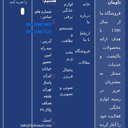
هستیم!
داومان
را تجربه کنید.
خانه
لوازم
خانگی
شماره های
فروشگاه ما
درباره
برقی
تماس :
از سال
ما
09124087469
شستشو
1390 با
09121067323
ارتباط
و
هدف ارائه
با ما
نظافت
آدرس :
محصولات
سه راه
فروشگاه
پخت
امین
باکیفیت و
و پز
حضور
مقالات
خدمات
خیابان
یخچال
ممتاز به
ایران
فریزر
مشتریان
پاساژ
صوتی و
تهران
عزیز در
تصویری
طبقه
زمینه لوازم
همکف
خانگی
پلاک ۶۹
فعالیت خود
ایمیل:
را آغاز کرده
info@dalomal.com