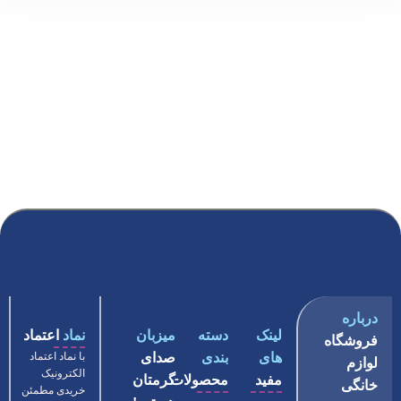
درباره
لینک
دسته
میزبان
نماد
اعتماد
فروشگاه
های
بندی
صدای
با نماد اعتماد
لوازم
الکترونیک
مفید
محصولات
گرمتان
خانگی
خریدی مطمئن