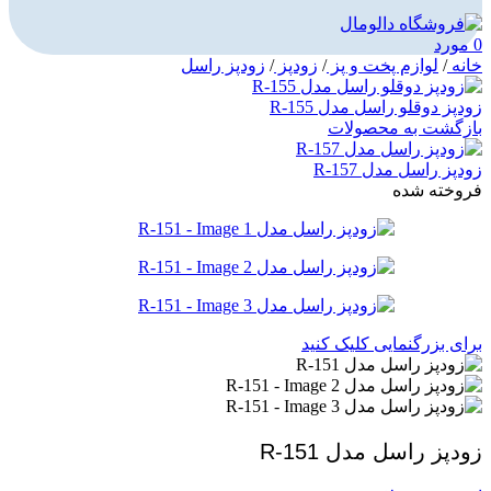
0
مورد
خانه
/
لوازم پخت و پز
/
زودپز
/
زودپز راسل
زودپز دوقلو راسل مدل R-155
بازگشت به محصولات
زودپز راسل مدل R-157
فروخته شده
برای بزرگنمایی کلیک کنید
زودپز راسل مدل R-151