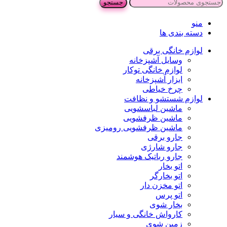
جستجو
منو
دسته بندی ها
لوازم خانگی برقی
وسایل آشپزخانه
لوازم خانگی توکار
ابزار آشپزخانه
چرخ خیاطی
لوازم شستشو و نظافت
ماشین لباسشویی
ماشین ظرفشویی
ماشین ظرفشویی رومیزی
جارو برقی
جارو شارژی
جارو رباتیک هوشمند
اتو بخار
اتو بخارگر
اتو مخزن دار
اتو پرس
بخار شوی
کارواش خانگی و سیار
زمین شوی