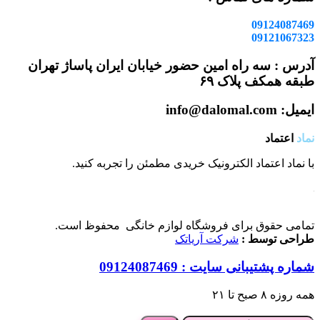
09124087469
09121067323
آدرس : سه راه امین حضور خیابان ایران پاساژ تهران
طبقه همکف پلاک ۶۹
ایمیل: info@dalomal.com
نماد
اعتماد
با نماد اعتماد الکترونیک خریدی مطمئن را تجربه کنید.
تمامی حقوق برای فروشگاه لوازم خانگی محفوظ است.
طراحی توسط :
شرکت آریاتک
شماره پشتیبانی سایت : 09124087469
همه روزه ۸ صبح تا ۲۱