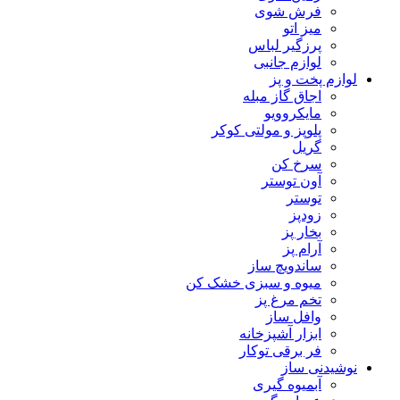
فرش شوی
میز اتو
پرزگیر لباس
لوازم جانبی
لوازم پخت و پز
اجاق گاز مبله
مایکروویو
پلوپز و مولتی کوکر
گریل
سرخ کن
آون توستر
توستر
زودپز
بخار پز
آرام پز
ساندویچ ساز
میوه و سبزی خشک کن
تخم مرغ پز
وافل ساز
ابزار آشپزخانه
فر برقی توکار
نوشیدنی ساز
آبمیوه گیری