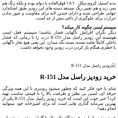
بدنه استیل کروم-نیکل ۱۸/۱۰ فوق‌العاده با دوام بوده و بلکه زنگ هم
نمی ‌زند و هم تغییر رنگ نمیدهد.دسته های این زودپز طبق استاندارد
جهانی طراحی شده و دارای چندین لایه برای مقاومت و عبور ندادن
حرارت برای جلوگیری از داغی بیش از حد است.
سیستم ایمنی چگونه کار میکند؟
دیگر نگران افزایش ناگهانی فشار نباشید! سیستم قفل ایمنی
هوشمند این زودپز راسل مدل R-151 درب را تا زمانی که فشار
داخلی کاملاً تخلیه نشده، بسته نگه میدارد. این یعنی هیچ بخار ناگهانی
یا خطری هنگام باز کردن درب زودپز وجود نخواهد داشت.
خرید زودپز راسل مدل R-151
شاید با خود فکر کنید که چطور میشود زودپزی با این همه ویژگی
حرفه ‌ای، ایمنی بی ‌نظیر و ظرفیت بالا را با قیمتی مناسب تهیه
کرد؟ خبر خوب این است که خرید زودپز راسل مدل R-151 یکی از
بهترین سرمایه‌ گذاری ‌هایی است که برای آشپزخانه خود میتوانید
انجام دهید!
خرید زودپز راسل در فروشگاه دالو مال با گارانتی معتبر و پشتیبانی