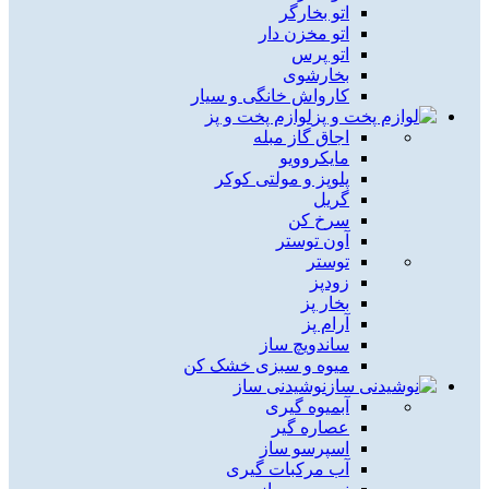
اتو بخارگر
اتو مخزن دار
اتو پرس
بخارشوی
کارواش خانگی و سیار
لوازم پخت و پز
اجاق گاز مبله
مایکروویو
پلوپز و مولتی کوکر
گریل
سرخ کن
آون توستر
توستر
زودپز
بخار پز
آرام پز
ساندویچ ساز
میوه و سبزی خشک کن
نوشیدنی ساز
آبمیوه گیری
عصاره گیر
اسپرسو ساز
آب مرکبات گیری