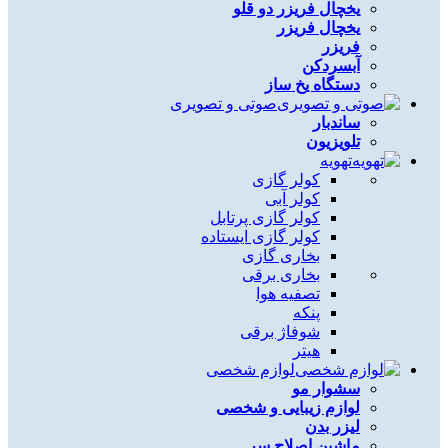
یخچال فریزر دو قلو
یخچال فریزر
فریزر
آبسردکن
دستگاه یخ ساز
صوتی و تصویری
ساندبار
تلویزیون
تهویه
کولر گازی
کولر آبی
کولر گازی پرتابل
کولر گازی ایستاده
بخاری گازی
بخاری برقی
تصفیه هوا
پنکه
شوفاژ برقی
هیتر
لوازم شخصی
سشوار مو
لوازم زیبایی و شخصی
لیزر بدن
ماشین اصلاح سر