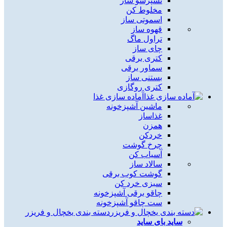
نسپرسو ساز
مخلوط کن
اسموتی ساز
قهوه ساز
تراول ماگ
چای ساز
کتری برقی
سماور برقی
بستنی ساز
کتری روگازی
آماده سازی غذا
ماشین آشپزخونه
غذاساز
همزن
خردکن
چرخ گوشت
آسیاب کن
سالاد ساز
گوشت کوب برقی
سبزی خرد کن
چاقو برقی آشپزخونه
ست چاقو آشپزخونه
دسته بندی یخچال و فریزر
ساید بای ساید