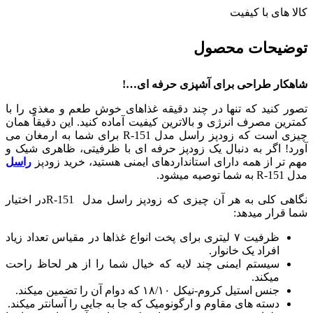
کالا های با کیفیت
توضیحات محصول
شاهکار طراحی برای آشپزی حرفه ‌ای…!
تصور کنید که تنها در چند دقیقه غذاهای خوش ‌طعم و مغذی را با
کمترین مصرف انرژی و بالاترین کیفیت آماده کنید. این دقیقاً همان
چیزی است که زودپز راسل مدل R-151 برای شما به ارمغان می
‌آورد! اگر به‌ دنبال یک زودپز حرفه ‌ای با ظرفیتی، ظاهری شیک و
مهم تر از همه دارای استانداردهای ایمنی هستید، خرید زودپز
راسل
مدل R-151 به شما توصیه میشود.
نگاهی کلی به هر آن چیزی که زودپز راسل مدل R-151در اختیار
شما قرار میدهد:
ظرفیت ۷ لیتری برای پخت انواع غذاها در مقیاس تعداد زیاد
افراد یک خانوار.
سیستم ایمنی چند لایه که خیال شما را از هر لحاظ راحت
میکند.
جنس استیل کروم-نیکل ۱۸/۱۰ که دوام آن را تضمین میکند.
دسته ‌های مقاوم و ارگونومیک که جا به ‌جایی را آسانتر میکند.