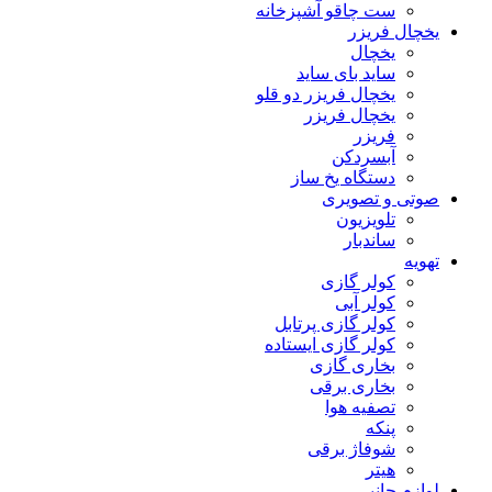
ست چاقو آشپزخانه
یخچال فریزر
یخچال
ساید بای ساید
یخچال فریزر دو قلو
یخچال فریزر
فریزر
آبسردکن
دستگاه یخ ساز
صوتی و تصویری
تلویزیون
ساندبار
تهویه
کولر گازی
کولر آبی
کولر گازی پرتابل
کولر گازی ایستاده
بخاری گازی
بخاری برقی
تصفیه هوا
پنکه
شوفاژ برقی
هیتر
لوازم جانبی