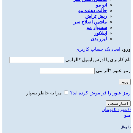
اتو مو
حالت دهنده مو
ریش تراش
ماشین اصلاح سر
سشوار مو
اپیلاتور
لیزر بدن
ورود
ایجاد یک حساب کاربری
نام کاربری یا آدرس ایمیل
*
الزامی
رمز عبور
*
الزامی
ورود
رمز عبور را فراموش کرده اید؟
مرا به خاطر بسپار
اعتبار سنجی
0
مورد
0
تومان
منو
دالومال