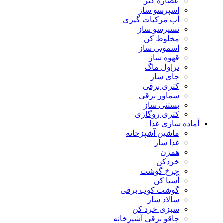
عصاره گیر
اسپرسو ساز
آب مرکبات گیری
نسپرسو ساز
مخلوط کن
اسموتی ساز
قهوه ساز
تراول ماگ
چای ساز
کتری برقی
سماور برقی
بستنی ساز
کتری روگازی
آماده سازی غذا
ماشین آشپزخانه
غذا ساز
همزن
خردکن
چرخ گوشت
آسیا کن
گوشت کوب برقی
سالاد ساز
سبزی خرد کن
چاقو برقی آشپزخانه