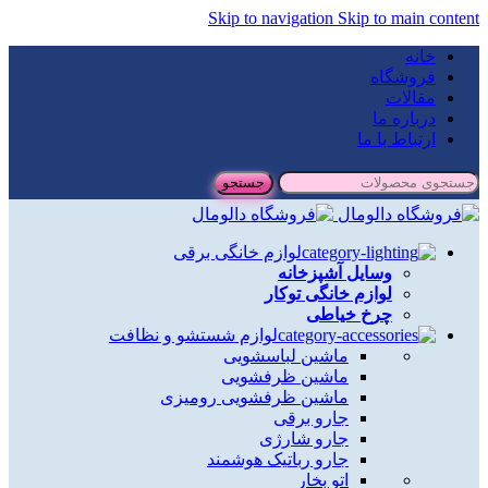
Skip to navigation
Skip to main content
خانه
فروشگاه
مقالات
درباره ما
ارتباط با ما
جستجو
لوازم خانگی برقی
وسایل آشپزخانه
لوازم خانگی توکار
چرخ خیاطی
لوازم شستشو و نظافت
ماشین لباسشویی
ماشین ظرفشویی
ماشین ظرفشویی رومیزی
جارو برقی
جارو شارژی
جارو رباتیک هوشمند
اتو بخار