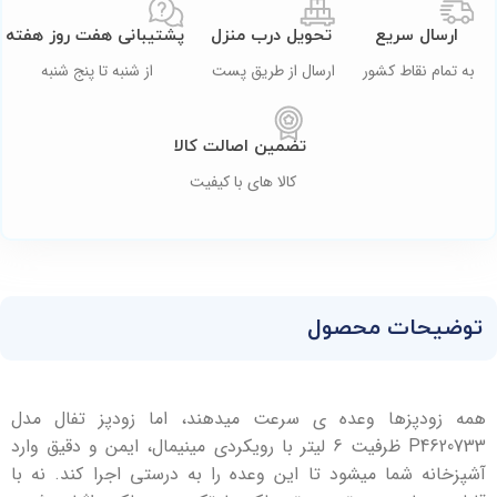
ارسال سریع
تحویل درب منزل
پشتیبانی هفت روز هفته
به تمام نقاط کشور
ارسال از طریق پست
از شنبه تا پنج شنبه
تضمین اصالت کالا
کالا های با کیفیت
توضیحات محصول
همه زودپزها وعده ‌ی سرعت میدهند، اما زودپز تفال مدل
P4620733 ظرفیت 6 لیتر با رویکردی مینیمال، ایمن و دقیق وارد
آشپزخانه شما میشود تا این وعده را به ‌درستی اجرا کند. نه با