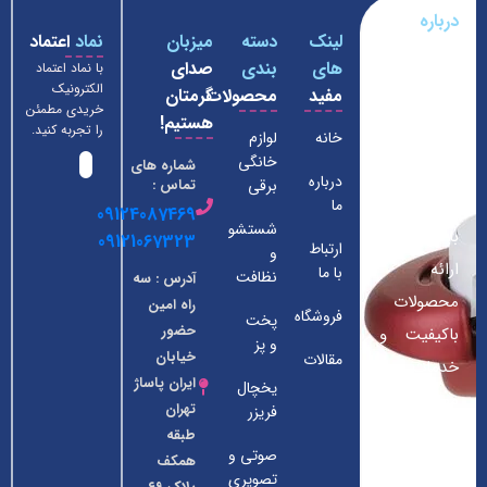
درباره
لینک
دسته
میزبان
نماد
اعتماد
فروشگاه
های
بندی
صدای
با نماد اعتماد
لوازم
الکترونیک
مفید
محصولات
گرمتان
خانگی
خریدی مطمئن
هستیم!
داومان
را تجربه کنید.
خانه
لوازم
خانگی
شماره های
فروشگاه ما
درباره
برقی
تماس :
از سال 1390
ما
09124087469
شستشو
با هدف
09121067323
ارتباط
و
ارائه
با ما
نظافت
آدرس : سه
محصولات
راه امین
فروشگاه
پخت
حضور
باکیفیت و
و پز
خیابان
مقالات
خدمات
ایران پاساژ
یخچال
ممتاز به
تهران
فریزر
مشتریان
طبقه
صوتی و
همکف
عزیز در
تصویری