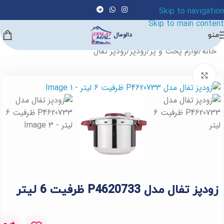
Skip to navigation
Skip to main content
منو
دالومال
خانه
/
لوازم پخت و پز
/
زودپز
/
زودپز تفال
برای بزرگنمایی کلیک کنید
زودپز تفال مدل P4620733 ظرفیت 6 لیتر