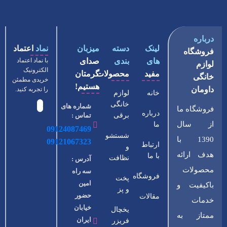
درباره
لینک
دسته
میزبان
نماد
اعتماد
فروشگاه
های
بندی
صدای
با نماد اعتماد
لوازم
الکترونیک
مفید
محصولات
گرمتان
خانگی
خریدی مطمئن
هستیم!
داومان
را تجربه کنید.
خانه
لوازم
خانگی
شماره های
فروشگاه ما
درباره
برقی
تماس :
از سال
ما
09124087469
شستشو
1390 با
09121067323
ارتباط
و
هدف ارائه
با ما
نظافت
آدرس :
محصولات
سه راه
فروشگاه
پخت
امین
باکیفیت و
و پز
حضور
مقالات
خدمات
خیابان
یخچال
ممتاز به
ایران
فریزر