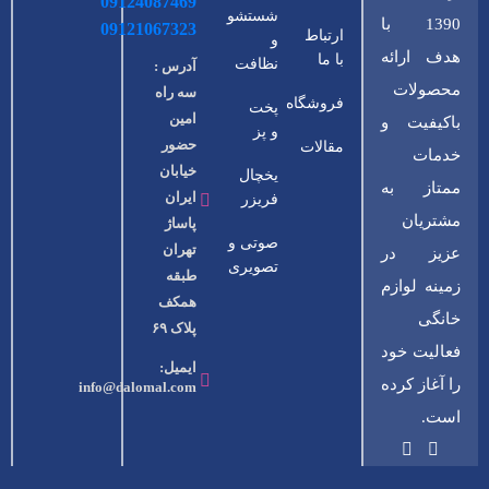
09124087469
شستشو
1390 با
09121067323
ارتباط
و
هدف ارائه
با ما
نظافت
آدرس :
محصولات
سه راه
فروشگاه
پخت
امین
باکیفیت و
و پز
حضور
مقالات
خدمات
خیابان
یخچال
ممتاز به
ایران
فریزر
مشتریان
پاساژ
صوتی و
تهران
عزیز در
تصویری
طبقه
زمینه لوازم
همکف
خانگی
پلاک ۶۹
فعالیت خود
ایمیل:
را آغاز کرده
info@dalomal.com
است.