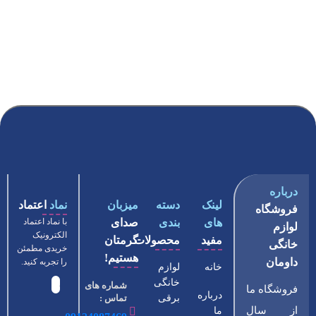
درباره
لینک
دسته
میزبان
نماد
اعتماد
فروشگاه
های
بندی
صدای
با نماد اعتماد
لوازم
الکترونیک
مفید
محصولات
گرمتان
خانگی
خریدی مطمئن
هستیم!
داومان
را تجربه کنید.
خانه
لوازم
خانگی
شماره های
فروشگاه ما
درباره
برقی
تماس :
از سال
ما