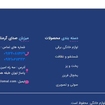
دسته بندی
محصولات
میزبان
صدای گرمتا
لوازم خانگی برقی
شماره های تماس :
09124087469
شستشو و نظافت
09121067323
پخت و پز
آدرس : سه راه امین 
پاساژ تهران طبقه هم
یخچال فریزر
ایمیل: info@dalomal.com
صوتی و تصویری
لوازم خانگی محفوظ است.