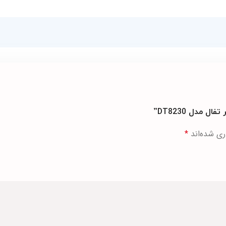
 مدل DT8230”
ری شده‌اند
*