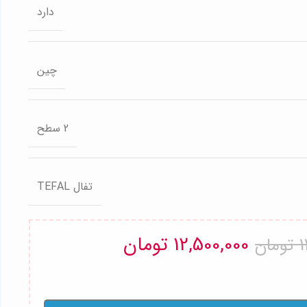
دارد
چین
2 سطح
تفال TEFAL
12,500,000
تومان
1
تومان