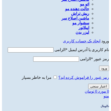
اتو مو
حالت دهنده مو
ریش تراش
ماشین اصلاح سر
سشوار مو
اپیلاتور
لیزر بدن
ورود
ایجاد یک حساب کاربری
نام کاربری یا آدرس ایمیل
*
الزامی
رمز عبور
*
الزامی
ورود
رمز عبور را فراموش کرده اید؟
مرا به خاطر بسپار
اعتبار سنجی
0
مورد
0
تومان
منو
دالومال