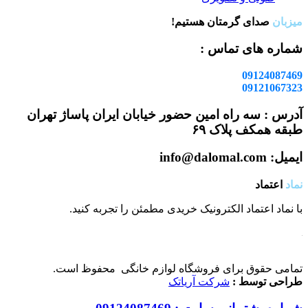
میزبان
صدای گرمتان هستیم!
شماره های تماس :
09124087469
09121067323
آدرس : سه راه امین حضور خیابان ایران پاساژ تهران
طبقه همکف پلاک ۶۹
ایمیل: info@dalomal.com
نماد
اعتماد
با نماد اعتماد الکترونیک خریدی مطمئن را تجربه کنید.
تمامی حقوق برای فروشگاه لوازم خانگی محفوظ است.
طراحی توسط :
شرکت آریاتک