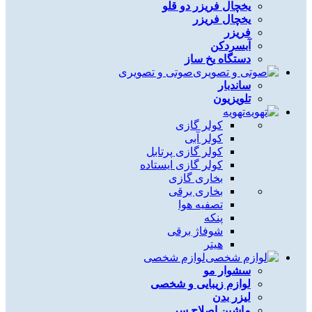
یخچال فریزر دو قلو
یخچال فریزر
فریزر
آبسردکن
دستگاه یخ ساز
صوتی و تصویری
ساندبار
تلویزیون
تهویه
کولر گازی
کولر آبی
کولر گازی پرتابل
کولر گازی ایستاده
بخاری گازی
بخاری برقی
تصفیه هوا
پنکه
شوفاژ برقی
هیتر
لوازم شخصی
سشوار مو
لوازم زیبایی و شخصی
لیزر بدن
ماشین اصلاح سر