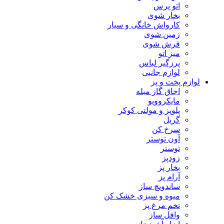
اتو پرس
بخار شوی
کارواش خانگی و سیار
زمین شوی
فرش شوی
میز اتو
پرزگیر لباس
لوازم جانبی
لوازم پخت و پز
اجاق گاز مبله
مایکروویو
پلوپز و مولتی کوکر
گریل
سرخ کن
آون توستر
توستر
زودپز
بخار پز
آرام پز
ساندویچ ساز
میوه و سبزی خشک کن
تخم مرغ پز
وافل ساز