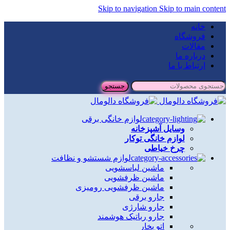
Skip to navigation
Skip to main content
خانه
فروشگاه
مقالات
درباره ما
ارتباط با ما
جستجو
لوازم خانگی برقی
وسایل آشپزخانه
لوازم خانگی توکار
چرخ خیاطی
لوازم شستشو و نظافت
ماشین لباسشویی
ماشین ظرفشویی
ماشین ظرفشویی رومیزی
جارو برقی
جارو شارژی
جارو رباتیک هوشمند
اتو بخار