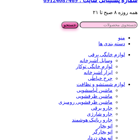
شماره پشتیبانی سایت : 09124087469
همه روزه ۸ صبح تا ۲۱
جستجو
منو
دسته بندی ها
لوازم خانگی برقی
وسایل آشپزخانه
لوازم خانگی توکار
ابزار آشپزخانه
چرخ خیاطی
لوازم شستشو و نظافت
ماشین لباسشویی
ماشین ظرفشویی
ماشین ظرفشویی رومیزی
جارو برقی
جارو شارژی
جارو رباتیک هوشمند
اتو بخار
اتو بخارگر
اتو مخزن دار