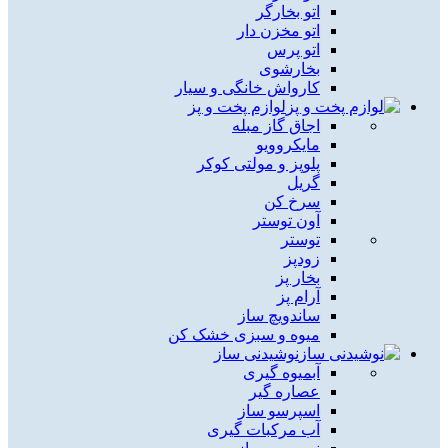
اتو بخارگر
اتو مخزن دار
اتو پرس
بخارشوی
کارواش خانگی و سیار
لوازم پخت و پز
اجاق گاز مبله
مایکروویو
پلوپز و مولتی کوکر
گریل
سرخ کن
آون توستر
توستر
زودپز
بخار پز
آرام پز
ساندویچ ساز
میوه و سبزی خشک کن
نوشیدنی ساز
آبمیوه گیری
عصاره گیر
اسپرسو ساز
آب مرکبات گیری