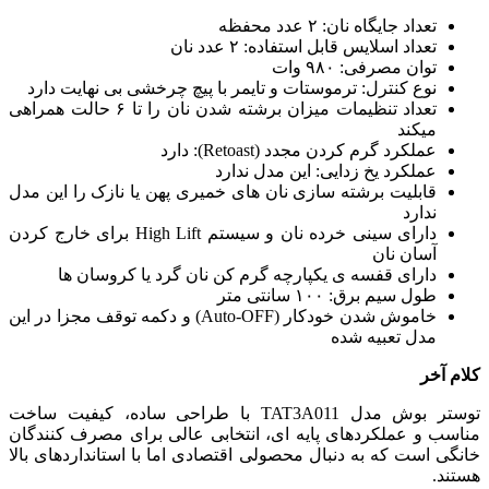
تعداد جایگاه نان: ۲ عدد محفظه
تعداد اسلایس قابل استفاده: ۲ عدد نان
توان مصرفی: ۹۸۰ وات
نوع کنترل: ترموستات و تایمر با پیچ چرخشی بی ‌نهایت دارد
تعداد تنظیمات میزان برشته ‌شدن نان را تا ۶ حالت همراهی
میکند
عملکرد گرم‌ کردن مجدد (Retoast): دارد
عملکرد یخ ‌زدایی: این مدل ندارد
قابلیت برشته ‌سازی نان ‌های خمیری پهن یا نازک را این مدل
ندارد
دارای سینی خرده‌ نان و سیستم High Lift برای خارج کردن
آسان نان
دارای قفسه ‌ی یکپارچه گرم‌ کن نان گرد یا کروسان ها
طول سیم برق: ۱۰۰ سانتی ‌متر
خاموش شدن خودکار (Auto-OFF) و دکمه توقف مجزا در این
مدل تعبیه شده
کلام آخر
توستر بوش مدل TAT3A011 با طراحی ساده، کیفیت ساخت
مناسب و عملکردهای پایه ‌ای، انتخابی عالی برای مصرف‌ کنندگان
خانگی است که به دنبال محصولی اقتصادی اما با استانداردهای بالا
هستند.