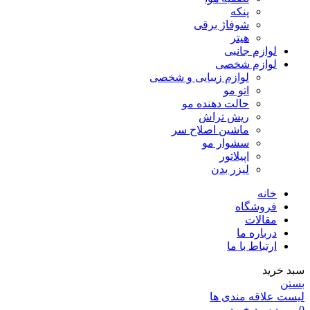
پنکه
شوفاژ برقی
هیتر
لوازم جانبی
لوازم شخصی
لوازم زیبایی و شخصی
اتو مو
حالت دهنده مو
ریش تراش
ماشین اصلاح سر
سشوار مو
اپیلاتور
لیزر بدن
خانه
فروشگاه
مقالات
درباره ما
ارتباط با ما
سبد خرید
بستن
لیست علاقه مندی ها
0
مورد
سبد خرید