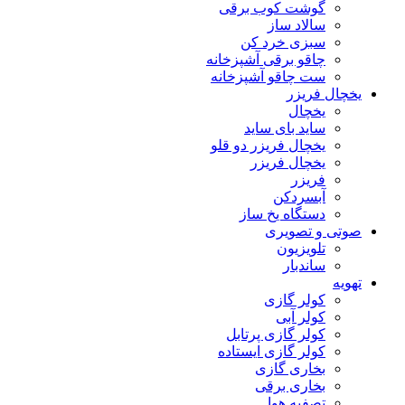
گوشت کوب برقی
سالاد ساز
سبزی خرد کن
چاقو برقی آشپزخانه
ست چاقو آشپزخانه
یخچال فریزر
یخچال
ساید بای ساید
یخچال فریزر دو قلو
یخچال فریزر
فریزر
آبسردکن
دستگاه یخ ساز
صوتی و تصویری
تلویزیون
ساندبار
تهویه
کولر گازی
کولر آبی
کولر گازی پرتابل
کولر گازی ایستاده
بخاری گازی
بخاری برقی
تصفیه هوا