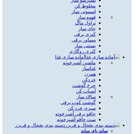
نسپرسو ساز
مخلوط کن
اسموتی ساز
قهوه ساز
تراول ماگ
چای ساز
کتری برقی
سماور برقی
بستنی ساز
کتری روگازی
آماده سازی غذا
ماشین آشپزخونه
غذاساز
همزن
خردکن
چرخ گوشت
آسیاب کن
سالاد ساز
گوشت کوب برقی
سبزی خرد کن
چاقو برقی آشپزخونه
ست چاقو آشپزخونه
دسته بندی یخچال و فریزر
ساید بای ساید