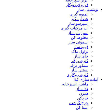
ابزار آشپزخانه
فر برقی توکار
نوشیدنی ساز
آبمیوه گیری
عصاره گیر
اسپرسو ساز
آب مرکبات گیری
نسپرسو ساز
مخلوط کن
اسموتی ساز
قهوه ساز
تراول ماگ
چای ساز
کتری برقی
سماور برقی
بستنی ساز
کتری روگازی
آماده سازی غذا
ماشین آشپزخانه
غذا ساز
همزن
خردکن
چرخ گوشت
آسیا کن