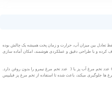
 حفظ تعادل بین میزان آب، حرارت و زمان پخت همیشه یک چالش بوده
ین مشکل را برای همیشه برطرف کرده و با طراحی دقیق و عملکردی هوشمند، امکان آماده ‌سازی
مدل HD9137 با ظرفیت توان 400 وات امکان پخت همزمان 6 عدد تخم ‌مرغ آب‌ پز یا 3 عدد تخم ‌مرغ نیمرو را بدون روغن دارد.
غ‌ ها جلوگیری میکند، باعث شده تا استفاده از تخم ‌مرغ پز فیلیپس