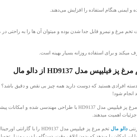
و ایمنی هنگام استفاده را افزایش می‌دهند.
پز فیلیپس مدل HD9137 از دالو مال
 دسته افرادی هستید که دوست دارید همه چیز بی ‌نقص و دقیق باشد؟ پس
 انجام شود!
دستگاه تخم ‌مرغ پز فیلیپس مدل HD9137 با طراحی مهن
جزئیات اهمیت میدهند.
رنتی
دالو مال
تخم ‌مرغ پز فیلیپس مدل 9137
این امکان را میدهد که بدون اتلاف وقت، دستگاه را درب منزل تحویل ب