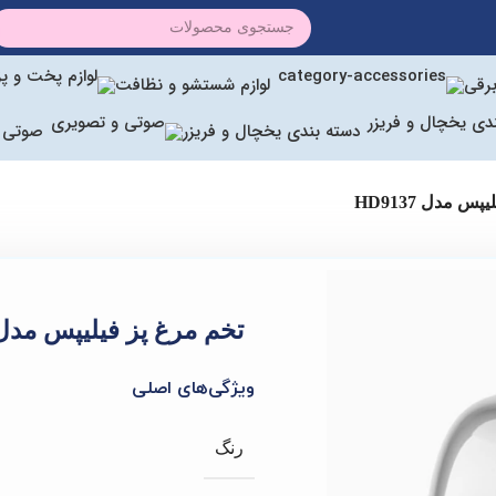
برقی
لوازم شستشو و نظافت
دسته بندی یخچال و فریزر
صوتی 
س مدل HD9137
تخم مرغ پز فیلیپس مدل D9137
ویژگی‌های اصلی
رنگ