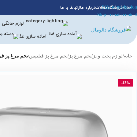
خانه
فروشگاه
مقالات
درباره ما
ارتباط با ما
Skip to navigation
Skip to main content
لوازم خانگی 
آماده سازی غذا
خانه
/
لوازم پخت و پز
/
تخم مرغ پز
/
تخم مرغ پز فیلیپس
/
تخم مرغ پز فیلیپ
-13%