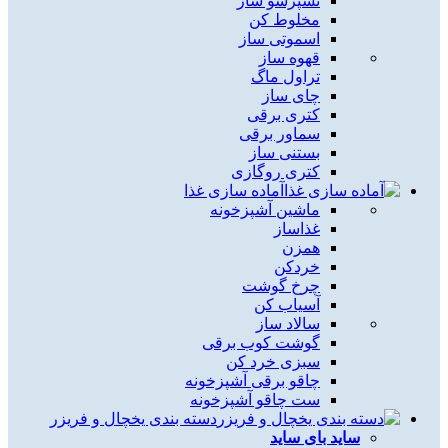
نسپرسو ساز
مخلوط کن
اسموتی ساز
قهوه ساز
تراول ماگ
چای ساز
کتری برقی
سماور برقی
بستنی ساز
کتری روگازی
آماده سازی غذا
ماشین آشپزخونه
غذاساز
همزن
خردکن
چرخ گوشت
آسیاب کن
سالاد ساز
گوشت کوب برقی
سبزی خرد کن
چاقو برقی آشپزخونه
ست چاقو آشپزخونه
دسته بندی یخچال و فریزر
ساید بای ساید