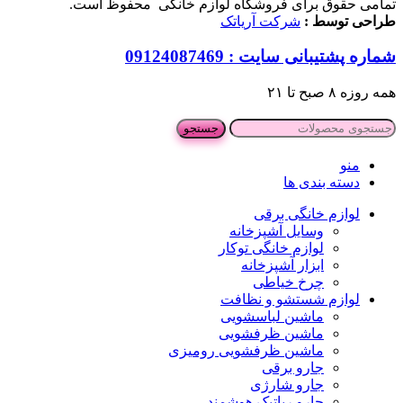
تمامی حقوق برای فروشگاه لوازم خانگی محفوظ است.
طراحی توسط :
شرکت آریاتک
شماره پشتیبانی سایت : 09124087469
همه روزه ۸ صبح تا ۲۱
جستجو
منو
دسته بندی ها
لوازم خانگی برقی
وسایل آشپزخانه
لوازم خانگی توکار
ابزار آشپزخانه
چرخ خیاطی
لوازم شستشو و نظافت
ماشین لباسشویی
ماشین ظرفشویی
ماشین ظرفشویی رومیزی
جارو برقی
جارو شارژی
جارو رباتیک هوشمند