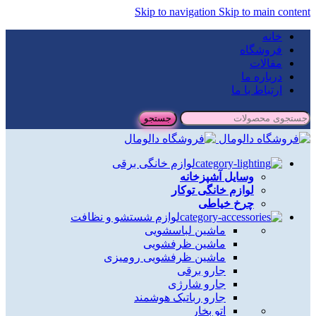
Skip to navigation
Skip to main content
خانه
فروشگاه
مقالات
درباره ما
ارتباط با ما
جستجو
لوازم خانگی برقی
وسایل آشپزخانه
لوازم خانگی توکار
چرخ خیاطی
لوازم شستشو و نظافت
ماشین لباسشویی
ماشین ظرفشویی
ماشین ظرفشویی رومیزی
جارو برقی
جارو شارژی
جارو رباتیک هوشمند
اتو بخار