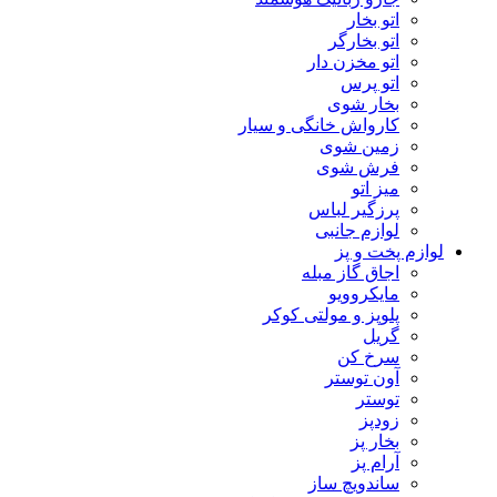
اتو بخار
اتو بخارگر
اتو مخزن دار
اتو پرس
بخار شوی
کارواش خانگی و سیار
زمین شوی
فرش شوی
میز اتو
پرزگیر لباس
لوازم جانبی
لوازم پخت و پز
اجاق گاز مبله
مایکروویو
پلوپز و مولتی کوکر
گریل
سرخ کن
آون توستر
توستر
زودپز
بخار پز
آرام پز
ساندویچ ساز