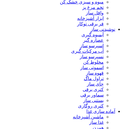
میوه و سبزی خشک کن
تخم مرغ پز
وافل ساز
ابزار آشپزخانه
فر برقی توکار
نوشیدنی ساز
آبمیوه گیری
عصاره گیر
اسپرسو ساز
آب مرکبات گیری
نسپرسو ساز
مخلوط کن
اسموتی ساز
قهوه ساز
تراول ماگ
چای ساز
کتری برقی
سماور برقی
بستنی ساز
کتری روگازی
آماده سازی غذا
ماشین آشپزخانه
غذا ساز
همزن