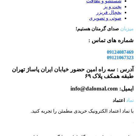
شستشو و نظافت
پخت و پز
یخچال فریزر
صوتی و تصویری
میزبان
صدای گرمتان هستیم!
شماره های تماس :
09124087469
09121067323
آدرس : سه راه امین حضور خیابان ایران پاساژ تهران
طبقه همکف پلاک ۶۹
ایمیل: info@dalomal.com
نماد
اعتماد
با نماد اعتماد الکترونیک خریدی مطمئن را تجربه کنید.