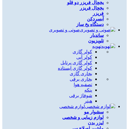
یخچال فریزر دو قلو
یخچال فریزر
فریزر
آبسردکن
دستگاه یخ ساز
صوتی و تصویری
ساندبار
تلویزیون
تهویه
کولر گازی
کولر آبی
کولر گازی پرتابل
کولر گازی ایستاده
بخاری گازی
بخاری برقی
تصفیه هوا
پنکه
شوفاژ برقی
هیتر
لوازم شخصی
سشوار مو
لوازم زیبایی و شخصی
لیزر بدن
ماشین اصلاح سر