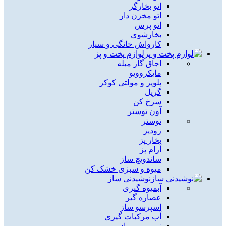
اتو بخارگر
اتو مخزن دار
اتو پرس
بخارشوی
کارواش خانگی و سیار
لوازم پخت و پز
اجاق گاز مبله
مایکروویو
پلوپز و مولتی کوکر
گریل
سرخ کن
آون توستر
توستر
زودپز
بخار پز
آرام پز
ساندویچ ساز
میوه و سبزی خشک کن
نوشیدنی ساز
آبمیوه گیری
عصاره گیر
اسپرسو ساز
آب مرکبات گیری