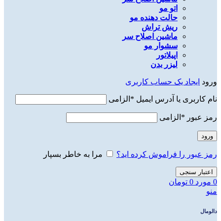
اتو مو
حالت دهنده مو
ریش تراش
ماشین اصلاح سر
سشوار مو
اپیلاتور
لیزر بدن
ورود
ایجاد یک حساب کاربری
نام کاربری یا آدرس ایمیل
*
الزامی
رمز عبور
*
الزامی
ورود
رمز عبور را فراموش کرده اید؟
مرا به خاطر بسپار
اعتبار سنجی
0
مورد
0
تومان
منو
دالومال