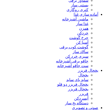
سماور برقی
بستنی ساز
کتری روگازی
آماده سازی غذا
ماشین آشپزخانه
غذا ساز
همزن
خردکن
چرخ گوشت
آسیا کن
گوشت کوب برقی
سالاد ساز
سبزی خرد کن
چاقو برقی آشپزخانه
ست چاقو آشپزخانه
یخچال فریزر
یخچال
ساید بای ساید
یخچال فریزر دو قلو
یخچال فریزر
فریزر
آبسردکن
دستگاه یخ ساز
صوتی و تصویری