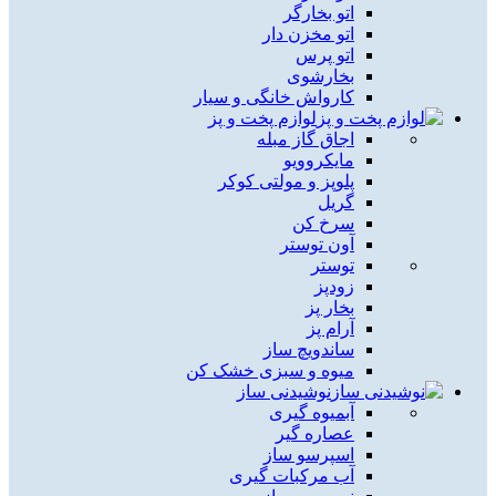
اتو بخارگر
اتو مخزن دار
اتو پرس
بخارشوی
کارواش خانگی و سیار
لوازم پخت و پز
اجاق گاز مبله
مایکروویو
پلوپز و مولتی کوکر
گریل
سرخ کن
آون توستر
توستر
زودپز
بخار پز
آرام پز
ساندویچ ساز
میوه و سبزی خشک کن
نوشیدنی ساز
آبمیوه گیری
عصاره گیر
اسپرسو ساز
آب مرکبات گیری