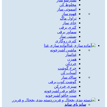
نسپرسو ساز
مخلوط کن
اسموتی ساز
قهوه ساز
تراول ماگ
چای ساز
کتری برقی
سماور برقی
بستنی ساز
کتری روگازی
آماده سازی غذا
ماشین آشپزخونه
غذاساز
همزن
خردکن
چرخ گوشت
آسیاب کن
سالاد ساز
گوشت کوب برقی
سبزی خرد کن
چاقو برقی آشپزخونه
ست چاقو آشپزخونه
دسته بندی یخچال و فریزر
ساید بای ساید