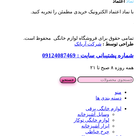
نماد
اعتماد
با نماد اعتماد الکترونیک خریدی مطمئن را تجربه کنید.
تمامی حقوق برای فروشگاه لوازم خانگی محفوظ است.
طراحی توسط :
شرکت آریاتک
شماره پشتیبانی سایت : 09124087469
همه روزه ۸ صبح تا ۲۱
جستجو
منو
دسته بندی ها
لوازم خانگی برقی
وسایل آشپزخانه
لوازم خانگی توکار
ابزار آشپزخانه
چرخ خیاطی