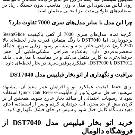
روی لباس می‌شود. این مدل با وزن مناسب، بدون خستگی زیاد در
استفاده‌های طولانی‌مدت نیز انتخابی مطمئن است.
چرا این مدل با سایر مدل‌های سری 7000 تفاوت دارد؟
اگرچه تمام مدل‌های سری 7000 از کفی باکیفیت SteamGlide
برخوردارند، اما DST7040 با رنگ متمایز، قدرت بخار لحظه‌ای بالا
(250 گرم)، طراحی خاص بدنه و سیستم رسوب‌زدایی سریع، جایگاه
منحصربه‌فردی دارد. به‌علاوه طراحی مشکی‌طلایی آن حس
حرفه‌ای‌تری به کاربر منتقل می‌کند و در مقایسه با مدل‌هایی مانند
DST7012 یا DST7030، عملکرد پرقدرت‌تری در بخار لحظه‌ای دارد.
مراقبت و نگهداری از اتو بخار فیلیپس مدل DST7040
برای حفظ کیفیت عملکرد اتو و افزایش عمر مفید آن، پیشنهاد
می‌شود حداقل ماهی یک‌بار از قابلیت Quick Calc Release استفاده
شود تا رسوبات احتمالی از منافذ بخار خارج شوند. همچنین از پر
کردن بیش از حد مخزن آب خودداری کرده و پس از استفاده، اجازه
دهید دستگاه کامل خنک شود و سپس در جای خشک نگهداری کنید.
خرید اتو بخار فیلیپس مدل DST7040 از
فروشگاه دالومال