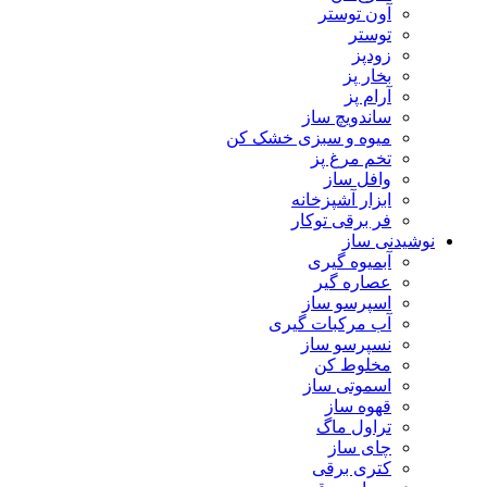
آون توستر
توستر
زودپز
بخار پز
آرام پز
ساندویچ ساز
میوه و سبزی خشک کن
تخم مرغ پز
وافل ساز
ابزار آشپزخانه
فر برقی توکار
نوشیدنی ساز
آبمیوه گیری
عصاره گیر
اسپرسو ساز
آب مرکبات گیری
نسپرسو ساز
مخلوط کن
اسموتی ساز
قهوه ساز
تراول ماگ
چای ساز
کتری برقی