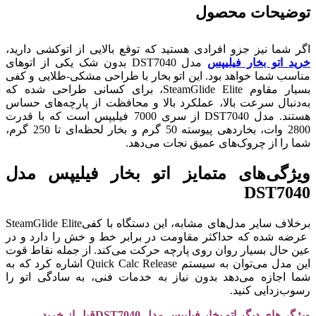
توضیحات محصول
اگر شما نیز جزو افرادی هستید که توقع بالایی از اتوکشی دارید،
خرید اتو بخار فیلیپس
مدل DST7040 بدون شک یکی از اتوهای
مناسب شما خواهد بود. این اتو بخار با طراحی مشکی-طلایی و کفی
بسیار مقاوم SteamGlide Elite، برای کسانی طراحی شده که
به‌دنبال سرعت بالا، عملکرد بالا و محافظت از پارچه‌های حساس
هستند. مدل DST7040 از سری 7000 فیلیپس است که با قدرت
2800 وات، بخاردهی پیوسته 50 گرم و بخار لحظه‌ای تا 250 گرم،
شما را از چروک‌های عمیق نجات می‌دهد.
ویژگی‌های متمایز اتو بخار فیلیپس مدل
DST7040
برخلاف سایر مدل‌های مشابه، این دستگاه با کفیSteamGlide Elite
عرضه شده که حداکثر مقاومت در برابر خط و خش را دارد و در
عین حال بسیار روان روی پارچه حرکت می‌کند. از جمله نقاط قوت
این مدل می‌توان به سیستم Quick Calc Release اشاره کرد که به
شما اجازه می‌دهد بدون نیاز به خدمات فنی، به سادگی اتو را
رسوب‌زدایی کنید.
ویژگی‌های دیگر اتو بخار فیلیپس مدل DST7040قبل از خرید