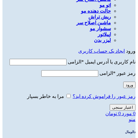
اتو مو
حالت دهنده مو
ریش تراش
ماشین اصلاح سر
سشوار مو
اپیلاتور
لیزر بدن
ورود
ایجاد یک حساب کاربری
نام کاربری یا آدرس ایمیل
*
الزامی
رمز عبور
*
الزامی
ورود
رمز عبور را فراموش کرده اید؟
مرا به خاطر بسپار
اعتبار سنجی
0
مورد
0
تومان
منو
دالومال