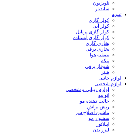
تلویزیون
ساندبار
تهویه
کولر گازی
کولر آبی
کولر گازی پرتابل
کولر گازی ایستاده
بخاری گازی
بخاری برقی
تصفیه هوا
پنکه
شوفاژ برقی
هیتر
لوازم جانبی
لوازم شخصی
لوازم زیبایی و شخصی
اتو مو
حالت دهنده مو
ریش تراش
ماشین اصلاح سر
سشوار مو
اپیلاتور
لیزر بدن