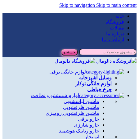
Skip to navigation
Skip to main content
خانه
فروشگاه
مقالات
درباره ما
ارتباط با ما
جستجو
لوازم خانگی برقی
وسایل آشپزخانه
لوازم خانگی توکار
چرخ خیاطی
لوازم شستشو و نظافت
ماشین لباسشویی
ماشین ظرفشویی
ماشین ظرفشویی رومیزی
جارو برقی
جارو شارژی
جارو رباتیک هوشمند
اتو بخار