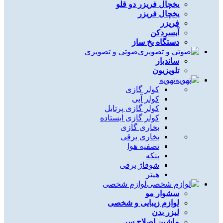
یخچال فریزر دو قلو
یخچال فریزر
فریزر
آبسردکن
دستگاه یخ ساز
صوتی و تصویری
ساندبار
تلویزیون
تهویه
کولر گازی
کولر آبی
کولر گازی پرتابل
کولر گازی ایستاده
بخاری گازی
بخاری برقی
تصفیه هوا
پنکه
شوفاژ برقی
هیتر
لوازم شخصی
سشوار مو
لوازم زیبایی و شخصی
لیزر بدن
ماشین اصلاح سر