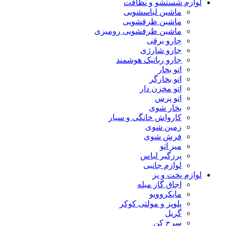
لوازم شستشو و نظافت
ماشین لباسشویی
ماشین ظرفشویی
ماشین ظرفشویی رومیزی
جارو برقی
جارو شارژی
جارو رباتیک هوشمند
اتو بخار
اتو بخارگر
اتو مخزن دار
اتو پرس
بخار شوی
کارواش خانگی و سیار
زمین شوی
فرش شوی
میز اتو
پرزگیر لباس
لوازم جانبی
لوازم پخت و پز
اجاق گاز مبله
مایکروویو
پلوپز و مولتی کوکر
گریل
سرخ کن