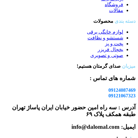
فروشگاه
مقالات
دسته بندی
محصولات
لوازم خانگی برقی
شستشو و نظافت
پخت و پز
یخچال فریزر
صوتی و تصویری
میزبان
صدای گرمتان هستیم!
شماره های تماس :
09124087469
09121067323
آدرس : سه راه امین حضور خیابان ایران پاساژ تهران
طبقه همکف پلاک ۶۹
ایمیل: info@dalomal.com