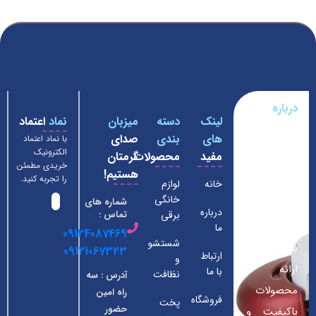
درباره
لینک
دسته
میزبان
نماد
اعتماد
فروشگاه
های
بندی
صدای
با نماد اعتماد
لوازم
الکترونیک
مفید
محصولات
گرمتان
خانگی
خریدی مطمئن
هستیم!
داومان
را تجربه کنید.
خانه
لوازم
خانگی
شماره های
فروشگاه ما
درباره
برقی
تماس :
از سال 1390
ما
09124087469
شستشو
با هدف
09121067323
ارتباط
و
ارائه
با ما
نظافت
آدرس : سه
محصولات
راه امین
فروشگاه
پخت
حضور
باکیفیت و