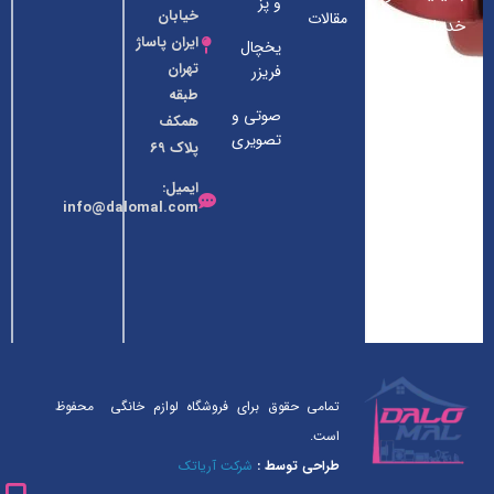
و پز
خیابان
مقالات
خدمات
ایران پاساژ
یخچال
ممتاز به
تهران
فریزر
مشتریان
طبقه
صوتی و
همکف
عزیز در
تصویری
پلاک ۶۹
زمینه لوازم
ایمیل:
خانگی
info@dalomal.com
فعالیت خود
را آغاز کرده
است.
تمامی حقوق برای فروشگاه لوازم خانگی محفوظ
است.
طراحی توسط :
شرکت آریاتک