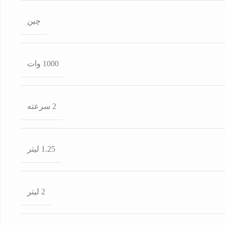
چین
1000 وات
2 سرعته
1.25 لیتر
2 لیتر