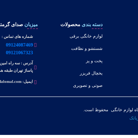
دسته بندی
محصولات
میزبان
صدای گرمتا
لوازم خانگی برقی
شماره های تماس :
09124087469
شستشو و نظافت
09121067323
پخت و پز
آدرس : سه راه امین 
پاساژ تهران طبقه همک
یخچال فریزر
ایمیل: info@dalomal.com
صوتی و تصویری
ه لوازم خانگی محفوظ است.
اتک