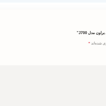
ون مدل J700”
ی شده‌اند
*