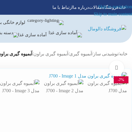
Skip to navigation
خانه
فروشگاه
مقالات
درباره ما
ارتباط با ما
Skip to main content
لوازم خانگی ب
آماده سازی غذا
خانه
/
نوشیدنی ساز
/
آبمیوه گیری
/
آبمیوه گیری براون
/
آبمیوه گیری براون م
برای بزرگنمایی کلیک کنید
-7%