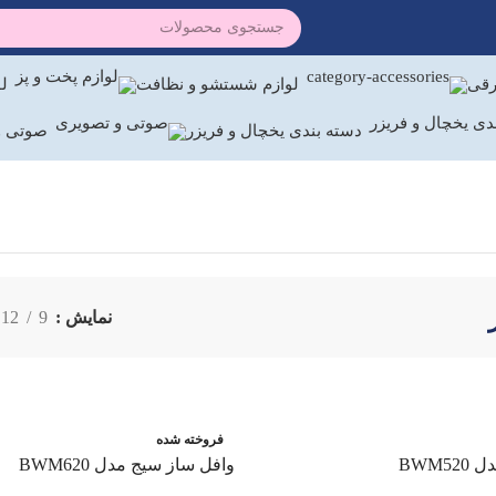
رقی
لوازم شستشو و نظافت
لو
دسته بندی یخچال و فریزر
صوتی و
نمایش
9
12
فروخته شده
BWM5
وافل ساز سیج مدل BWM620