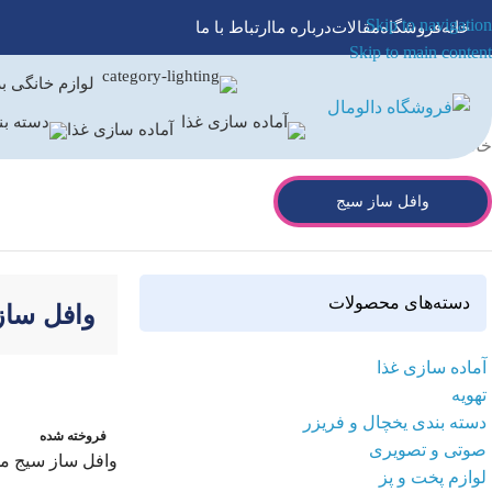
Skip to navigation
خانه
فروشگاه
مقالات
درباره ما
ارتباط با ما
Skip to main content
لوازم خانگی ب
آماده سازی غذا
خانه
/
لوازم پخت و پز
/
وافل ساز
وافل ساز سیج
دسته‌های محصولات
2 محصول
وافل ساز
آماده سازی غذا
تهویه
دسته بندی یخچال و فریزر
فروخته شده
صوتی و تصویری
وافل ساز سیج مدل 20
لوازم پخت و پز