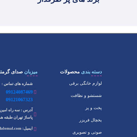
دسته بندی
محصولات
میزبان
صدای گرمتا
لوازم خانگی برقی
شماره های تماس :
09124087469
شستشو و نظافت
09121067323
پخت و پز
آدرس : سه راه امین 
پاساژ تهران طبقه همک
یخچال فریزر
ایمیل: info@dalomal.com
صوتی و تصویری