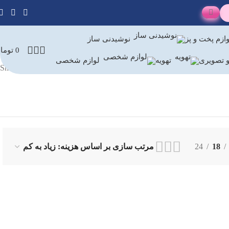
ازم پخت و پز
نوشیدنی ساز
0
توما
 تصویری
تهویه
لوازم شخصی
Showing all 2 results
24
18