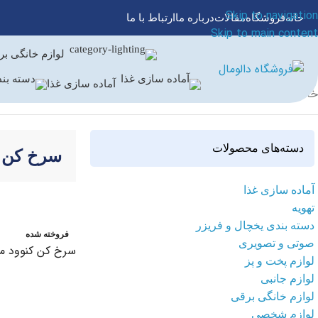
Skip to navigation
خانه
فروشگاه
مقالات
درباره ما
ارتباط با ما
Skip to main content
لوازم خانگی ب
آماده سازی غذا
خانه
/
لوازم پخت و پز
/
سرخ کن
/
سرخ کن کنوود
دسته‌های محصولات
سرخ کن ک
آماده سازی غذا
تهویه
دسته بندی یخچال و فریزر
فروخته شده
صوتی و تصویری
سرخ کن کنوود مدل 0
لوازم پخت و پز
لوازم جانبی
اطلاعات بیشتر
لوازم خانگی برقی
لوازم شخصی