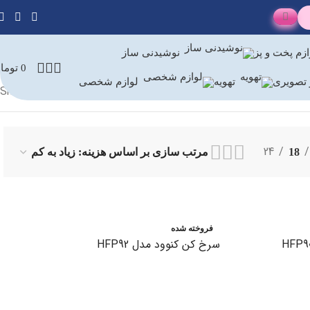
ازم پخت و پز
نوشیدنی ساز
0
توما
تصویری
تهویه
لوازم شخصی
Showing all 4 results
24
18
فروخته شده
سرخ کن کنوود مدل HFP92
اطلاعات بیشتر