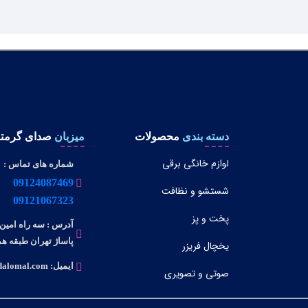
دسته بندی
محصولات
میزبان
صدای گرمتا
لوازم خانگی برقی
شماره های تماس :
09124087469
شستشو و نظافت
09121067323
پخت و پز
آدرس : سه راه امین 
پاساژ تهران طبقه همک
یخچال فریزر
ایمیل: info@dalomal.com
صوتی و تصویری