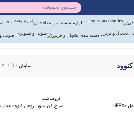
رقی
لوازم شستشو و نظافت
لو
دسته بندی یخچال و فریزر
صوتی و 
نوود
12
9
نمایش
فروخته شده
HFP5
سرخ کن بدون روغن کنوود مدل HFP90
اطلاعات بیشتر