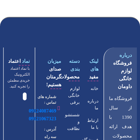
درباره
لینک
دسته
میزبان
نماد
اعتماد
فروشگاه
های
بندی
صدای
با نماد اعتماد
لوازم
الکترونیک
مفید
محصولات
گرمتان
خانگی
خریدی مطمئن
هستیم!
داومان
را تجربه کنید.
خانه
لوازم
خانگی
شماره های
فروشگاه ما
درباره
برقی
تماس :
از سال
ما
09124087469
شستشو
1390 با
09121067323
ارتباط
و
هدف ارائه
با ما
نظافت
آدرس :
محصولات
سه راه
فروشگاه