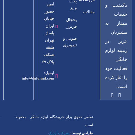
پخت
امین
باکیفیت و
و پز
حضور
مقالات
خدمات
خیابان
یخچال
ممتاز به
ایران
فریزر
مشتریان
پاساژ
صوتی و
تهران
عزیز در
تصویری
طبقه
زمینه لوازم
همکف
خانگی
پلاک ۶۹
فعالیت خود
ایمیل:
را آغاز کرده
info@dalomal.com
است.
تمامی حقوق برای فروشگاه لوازم خانگی محفوظ
است.
طراحی توسط :
شرکت آریاتک