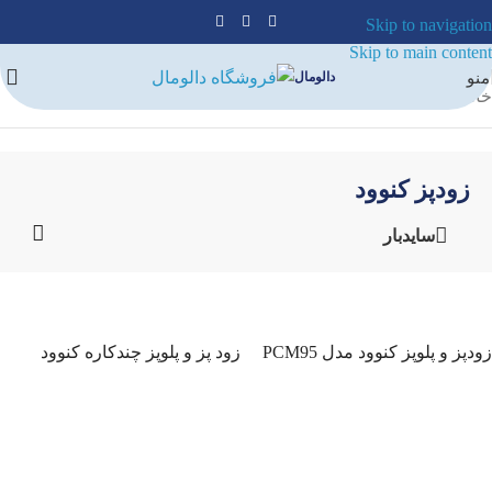
Skip to navigation
Skip to main content
منو
دالومال
خانه
/
لوازم پخت و پز
/
زودپز
/
زودپز کنوود
زودپز کنوود
سایدبار
زودپز و پلوپز کنوود مدل PCM95
زود پز و پلوپز چندکاره کنوود
PCM90
اطلاعات بیشتر
اطلاعات بیشتر