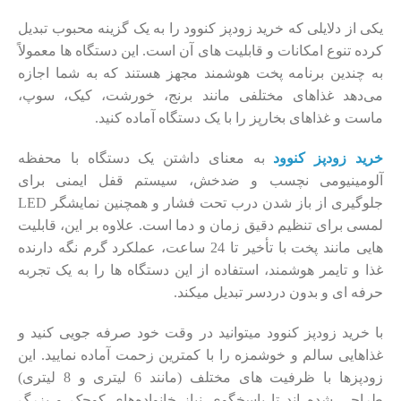
یکی از دلایلی که خرید زودپز کنوود را به یک گزینه محبوب تبدیل
کرده تنوع امکانات و قابلیت ‌های آن است. این دستگاه ‌ها معمولاً
به چندین برنامه پخت هوشمند مجهز هستند که به شما اجازه
می‌دهد غذاهای مختلفی مانند برنج، خورشت، کیک، سوپ،
ماست و غذاهای بخارپز را با یک دستگاه آماده کنید.
خرید زودپز کنوود
به معنای داشتن یک دستگاه با محفظه
آلومینیومی نچسب و ضدخش، سیستم قفل ایمنی برای
جلوگیری از باز شدن درب تحت فشار و همچنین نمایشگر LED
لمسی برای تنظیم دقیق زمان و دما است. علاوه بر این، قابلیت
‌هایی مانند پخت با تأخیر تا 24 ساعت، عملکرد گرم نگه ‌دارنده
غذا و تایمر هوشمند، استفاده از این دستگاه‌ ها را به یک تجربه
حرفه ‌ای و بدون دردسر تبدیل میکند.
با خرید زودپز کنوود میتوانید در وقت خود صرفه‌ جویی کنید و
غذاهایی سالم و خوشمزه را با کمترین زحمت آماده نمایید. این
زودپزها با ظرفیت ‌های مختلف (مانند 6 لیتری و 8 لیتری)
طراحی شده ‌اند تا پاسخگوی نیاز خانواده‌های کوچک و بزرگ