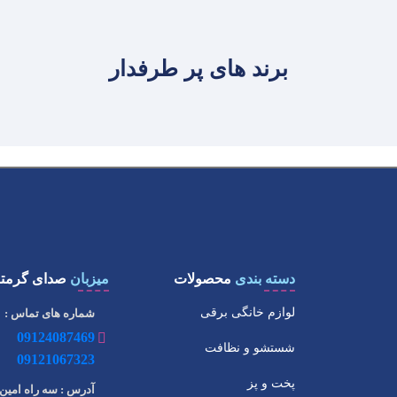
برند های پر طرفدار
دسته بندی
محصولات
میزبان
صدای گرمتا
لوازم خانگی برقی
شماره های تماس :
09124087469
شستشو و نظافت
09121067323
پخت و پز
آدرس : سه راه امین 