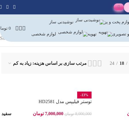
ازم پخت و پز
نوشیدنی ساز
0
توما
 تصویری
تهویه
لوازم شخصی
Showing all 5 results
24
18
-13%
توستر فیلیپس مدل HD2581
7,000,000
تومان
سفید
8,000,000
تومان
انتخاب گزینه ها