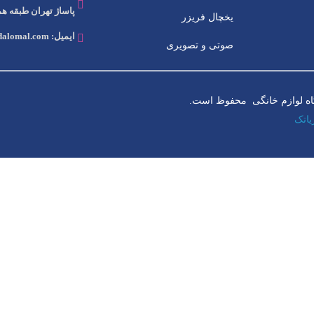
پاساژ تهران طبقه همک
یخچال فریزر
ایمیل: info@dalomal.com
صوتی و تصویری
ه لوازم خانگی محفوظ است.
اتک