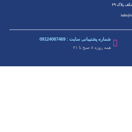
ف پلاک ۶۹
شماره پشتیبانی سایت : 09124087469
همه روزه ۸ صبح تا ۲۱