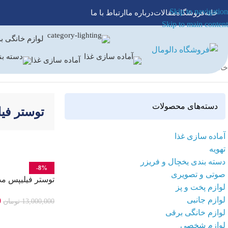
Skip to navigation
خانه
فروشگاه
مقالات
درباره ما
ارتباط با ما
Skip to main content
لوازم خانگی ب
آماده سازی غذا
خانه
/
لوازم پخت و پز
/
توستر
/
توستر فیلیپس
دسته‌های محصولات
توستر فی
آماده سازی غذا
تهویه
دسته بندی یخچال و فریزر
-8%
صوتی و تصویری
توستر فیلیپس مدل 650
لوازم پخت و پز
لوازم جانبی
0
13,000,000
تومان
لوازم خانگی برقی
افزودن به سبد خر
لوازم شخصی