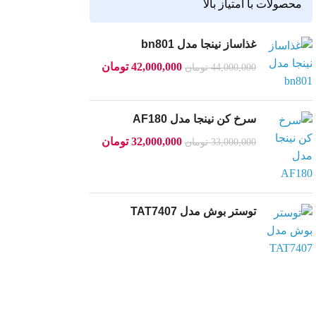
محصولات با امتیاز بالا
غذاساز نینجا مدل bn801
42,000,000
تومان
44,000,000
تومان
سرخ کن نینجا مدل AF180
32,000,000
تومان
33,000,000
تومان
توستر بوش مدل TAT7407