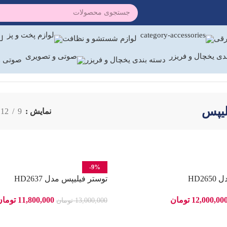
رقی
لوازم شستشو و نظافت
لو
دسته بندی یخچال و فریزر
صوتی و
لیپس
نمایش
9
12
-9%
HD2
توستر فیلیپس مدل HD2637
12,000,00
تومان
11,800,000
تومان
13,000,000
تومان
ید
افزودن به سبد خرید