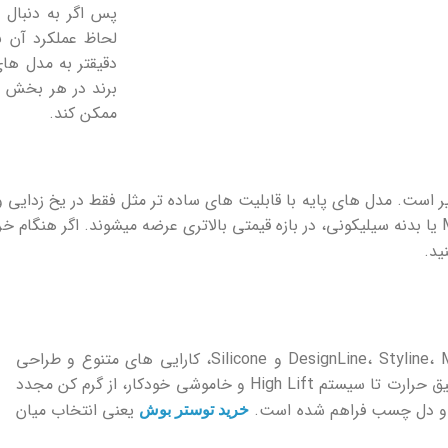
پس اگر به دنبال خ
لحاظ عملکرد آن ن
دقیقتر به مدل ‌ها
برند در هر بخش اس
ممکن کند.
ست. مدل‌ های پایه با قابلیت ‌های ساده‌ تر مثل فقط در یخ ‌زدایی و ک
خاصتر مثل Styline یا Silicone با ویژگی ‌هایی مانند MirrorHeating یا بدنه سیلیکونی، در بازه قیمتی
ید.
بوش با عرضه توسترهایی در چهار سری اصلی یعنی DesignLine، Styline، MyMoment و Silicone، کارایی های متنوع و طراحی‌
های خاصی را در اختیار کاربران خود قرار میدهد. از امکان تنظیم دقیق حرارت تا سیستم High Lift و خاموشی خودکار، از گرم ‌کن مجدد
یق و دل ‌چسب فراهم شده است.
یعنی انتخاب میان
خرید توستر بوش