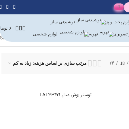
ازم پخت و پز
نوشیدنی ساز
0
توما
تصویری
تهویه
لوازم شخصی
Showing all 11 results
24
18
توستر بوش مدل TAT3P421
اطلاعات بیشتر