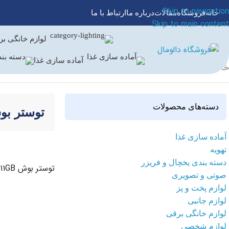
Skip to navigation
خانه
فروشگاه
مقالات
درباره ما
ارتباط با ما
Skip to main content
لوازم خانگی ب
آماده سازی غذا
خانه
/
لوازم پخت و پز
/
توستر
/
توستر بوش
دسته‌های محصولات
توستر ب
آماده سازی غذا
تهویه
دسته بندی یخچال و فریزر
توستر بوش TAT8611GB
صوتی و تصویری
لوازم پخت و پز
اطلاعات بیشتر
لوازم جانبی
لوازم خانگی برقی
لوازم شخصی