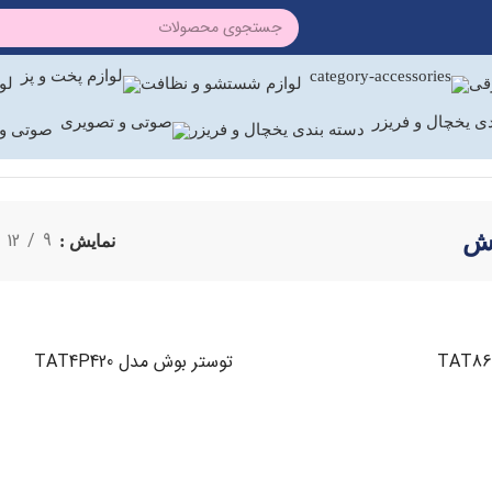
رقی
لوازم شستشو و نظافت
لو
دسته بندی یخچال و فریزر
صوتی و 
وش
12
9
نمایش
توستر بوش مدل TAT4P420
اطلاعات بیشتر