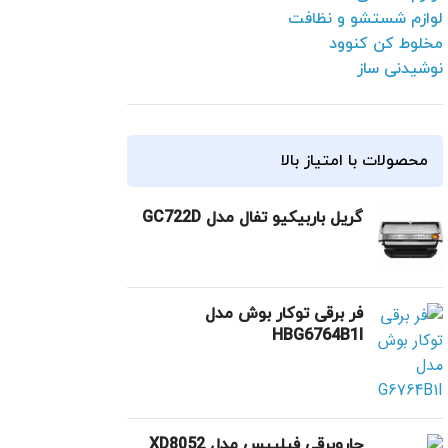
لوازم شستشو و نظافت
مخلوط کن کنوود
نوشیدنی ساز
محصولات با امتیاز بالا
گریل باربیکیو تفال مدل GC722D
فر برقی توکار بوش مدل
HBG6764B1I
جاروبرقی فیلیپس مدل XD8052