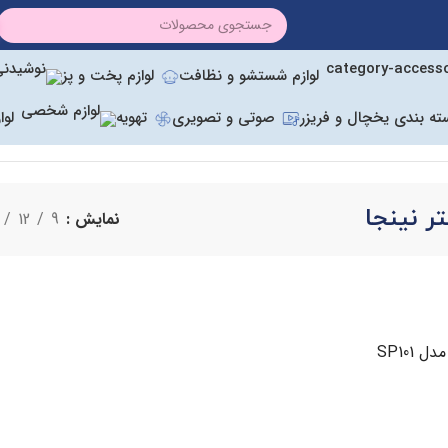
لوازم شستشو و نظافت
لوازم پخت و پز
ته بندی یخچال و فریزر
صوتی و تصویری
تهویه
لو
ر نینجا
نمایش
9
12
 SP101