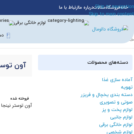
Skip to navigation
خانه
فروشگاه
مقالات
درباره ما
ارتباط با ما
Skip to main content
لوازم خانگی برقی
دس
خانه
/
لوازم پخت و پز
/
آون توستر
/
آون توستر نینجا
دسته‌های محصولات
آون توست
آماده سازی غذا
تهویه
دسته بندی یخچال و فریزر
فروخته شده
صوتی و تصویری
آون توستر نینجا مدل
لوازم پخت و پز
لوازم جانبی
اطلاعات بیشتر
لوازم خانگی برقی
لوازم شخصی