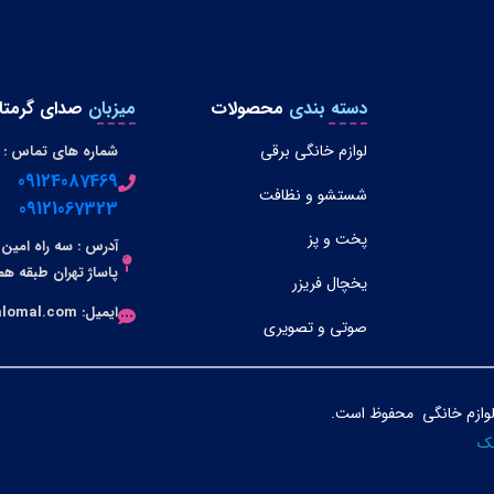
دسته بندی
محصولات
میزبان
صدای گرمتا
لوازم خانگی برقی
شماره های تماس :
09124087469
شستشو و نظافت
09121067323
پخت و پز
آدرس : سه راه امین 
پاساژ تهران طبقه هم
یخچال فریزر
ایمیل: info@dalomal.com
صوتی و تصویری
لوازم خانگی محفوظ است.
تک