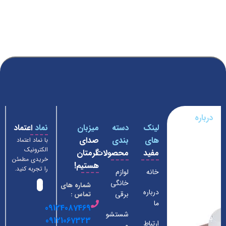
درباره
لینک
دسته
میزبان
نماد
اعتماد
فروشگاه
های
بندی
صدای
با نماد اعتماد
لوازم
الکترونیک
مفید
محصولات
گرمتان
خانگی
خریدی مطمئن
هستیم!
داومان
را تجربه کنید.
خانه
لوازم
خانگی
شماره های
فروشگاه ما
درباره
برقی
تماس :
از سال 1390
ما
09124087469
شستشو
با هدف
09121067323
ارتباط
و