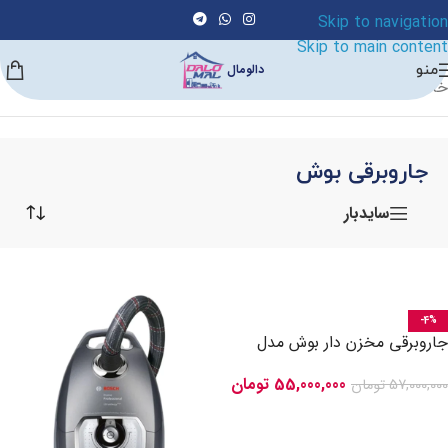
Skip to navigation
Skip to main content
منو
دالومال
خانه
/
لوازم شستشو و نظافت
/
جارو برقی
/
جاروبرقی بوش
جاروبرقی بوش
سایدبار
-4%
جاروبرقی مخزن دار بوش مدل
BGS7POW2 سری 8
55,000,000
تومان
57,000,000
تومان
افزودن به سبد خرید