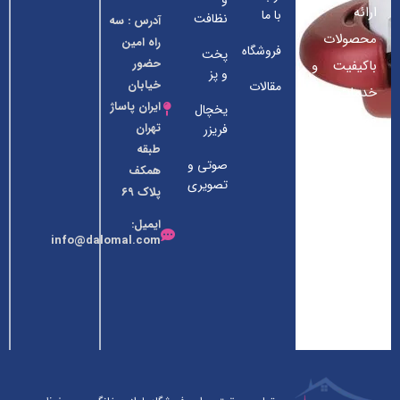
ارائه
با ما
نظافت
آدرس : سه
محصولات
راه امین
فروشگاه
پخت
حضور
باکیفیت و
و پز
خیابان
مقالات
خدمات
ایران پاساژ
یخچال
ممتاز به
تهران
فریزر
مشتریان
طبقه
صوتی و
همکف
عزیز در
تصویری
پلاک ۶۹
زمینه لوازم
ایمیل:
خانگی
info@dalomal.com
فعالیت خود
را آغاز کرده
است.