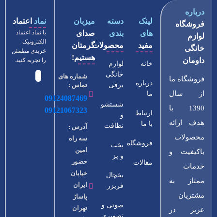
درباره
لینک
دسته
میزبان
نماد
اعتماد
فروشگاه
های
بندی
صدای
با نماد اعتماد
لوازم
الکترونیک
مفید
محصولات
گرمتان
خانگی
خریدی مطمئن
هستیم!
داومان
را تجربه کنید.
خانه
لوازم
خانگی
شماره های
فروشگاه ما
درباره
برقی
تماس :
از سال
ما
09124087469
شستشو
1390 با
09121067323
ارتباط
و
هدف ارائه
با ما
نظافت
آدرس :
محصولات
سه راه
فروشگاه
پخت
امین
باکیفیت و
و پز
حضور
مقالات
خدمات
خیابان
یخچال
ممتاز به
ایران
فریزر
مشتریان
پاساژ
صوتی و
تهران
عزیز در
تصویری