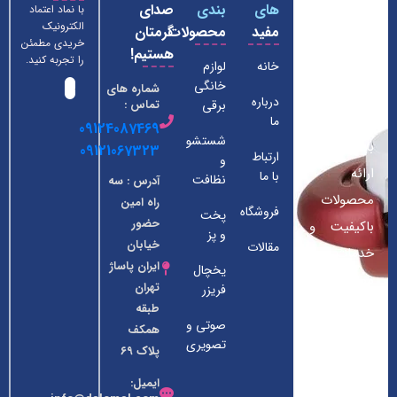
های
بندی
صدای
با نماد اعتماد
لوازم
الکترونیک
مفید
محصولات
گرمتان
خانگی
خریدی مطمئن
هستیم!
داومان
را تجربه کنید.
خانه
لوازم
خانگی
شماره های
فروشگاه ما
درباره
برقی
تماس :
از سال 1390
ما
09124087469
شستشو
با هدف
09121067323
ارتباط
و
ارائه
با ما
نظافت
آدرس : سه
محصولات
راه امین
فروشگاه
پخت
حضور
باکیفیت و
و پز
خیابان
مقالات
خدمات
ایران پاساژ
یخچال
ممتاز به
تهران
فریزر
مشتریان
طبقه
صوتی و
همکف
عزیز در
تصویری
پلاک ۶۹
زمینه لوازم
ایمیل:
خانگی