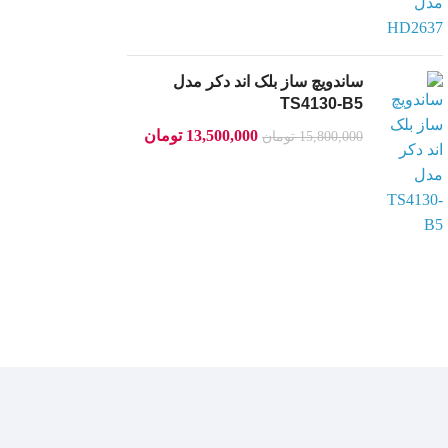
ساندویچ ساز بلک اند دکر مدل
TS4130-B5
13,500,000
تومان
15,800,000
تومان