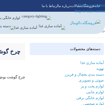
Skip to navigation
خانه
فروشگاه
مقالات
درباره ما
ارتباط با ما
Skip to main content
لوازم خانگی ب
آماده سازی غذا
خانه
/
آماده سازی غذا
/
چرخ گوشت
/
چرخ گوشت بوش
دسته‌های محصولات
چرخ گوش
آماده سازی غذا
تهویه
دسته بندی یخچال و فریزر
چرخ گوشت بوش مدل 0
صوتی و تصویری
لوازم پخت و پز
اطلاعات بیشتر
لوازم جانبی
لوازم خانگی برقی
لوازم شخصی