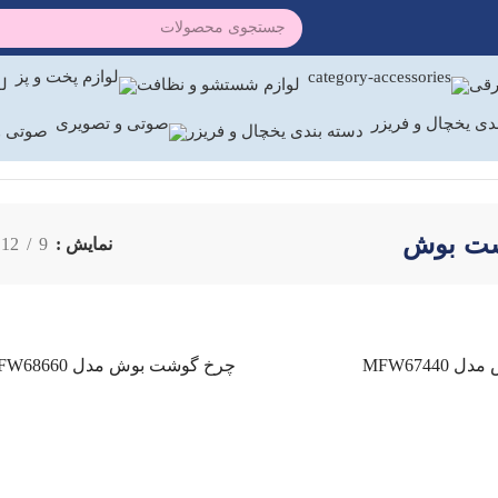
رقی
لوازم شستشو و نظافت
لو
دسته بندی یخچال و فریزر
صوتی و
ت بوش
نمایش
9
12
MFW6744
چرخ گوشت بوش مدل MFW68660
اطلاعات بیشتر