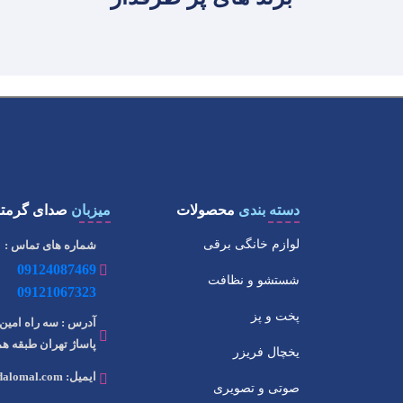
دسته بندی
محصولات
میزبان
صدای گرمتا
لوازم خانگی برقی
شماره های تماس :
09124087469
شستشو و نظافت
09121067323
پخت و پز
آدرس : سه راه امین 
پاساژ تهران طبقه همک
یخچال فریزر
ایمیل: info@dalomal.com
صوتی و تصویری